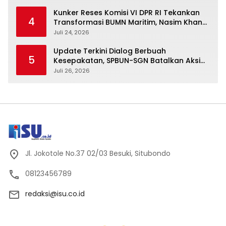
Kunker Reses Komisi VI DPR RI Tekankan
4
Transformasi BUMN Maritim, Nasim Khan
Kawal Penguatan Sektor Laut
Juli 24, 2026
Update Terkini Dialog Berbuah
5
Kesepakatan, SPBUN-SGN Batalkan Aksi
Nasional Setelah Holding Penuhi Sejumlah
Juli 26, 2026
Aspirasi
Jl. Jokotole No.37 02/03 Besuki, Situbondo
08123456789
redaksi@isu.co.id