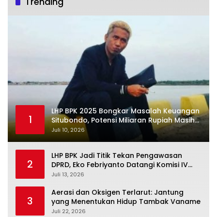
Trending
LHP BPK 2025 Bongkar Masalah Keuangan
1
Situbondo, Potensi Miliaran Rupiah Masih
Belum Terkelola
Juli 10, 2026
LHP BPK Jadi Titik Tekan Pengawasan
2
DPRD, Eko Febriyanto Datangi Komisi IV
dan Ajak Dewan Kembali Berpijak pada
Juli 13, 2026
Dokumen Resmi Negara
Aerasi dan Oksigen Terlarut: Jantung
3
yang Menentukan Hidup Tambak Vaname
Juli 22, 2026