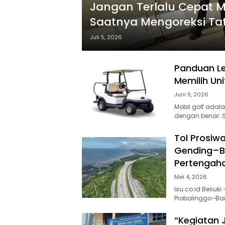
Jangan Terlalu Cepat 
Saatnya Mengoreksi Tat
Situbondo.
Juli 5, 2026
Panduan Le
Memilih Uni
Juni 9, 2026
Mobil golf adal
dengan benar. 
Tol Prosiw
Gending–Be
Pertengah
Mei 4, 2026
Isu.co.id Besuk
Probolinggo–Ban
“Kegiatan 