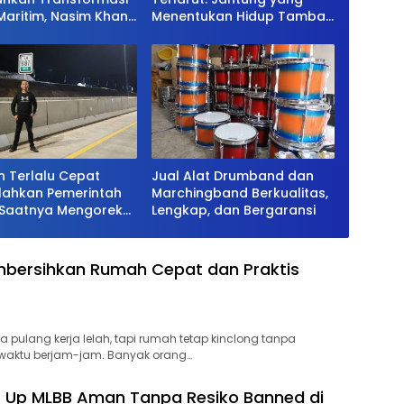
aritim, Nasim Khan
Menentukan Hidup Tambak
Penguatan Sektor
Vaname
 Terlalu Cepat
Jual Alat Drumband dan
lahkan Pemerintah
Marchingband Berkualitas,
 Saatnya Mengoreksi
Lengkap, dan Bergaransi
lola Fiskal
ten Situbondo.
mbersihkan Rumah Cepat dan Praktis
pulang kerja lelah, tapi rumah tetap kinclong tanpa
aktu berjam-jam. Banyak orang…
 Up MLBB Aman Tanpa Resiko Banned di