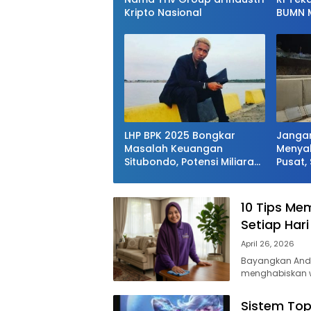
Kripto Nasional
BUMN M
Kawal 
Laut
LHP BPK 2025 Bongkar
Jangan
Masalah Keuangan
Menya
Situbondo, Potensi Miliaran
Pusat,
Rupiah Masih Belum
Tata Ke
Terkelola
Kabupa
10 Tips Me
Setiap Hari
April 26, 2026
Bayangkan Anda 
menghabiskan w
Sistem Top