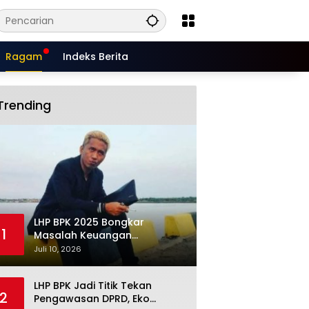
Ragam
Indeks Berita
Trending
LHP BPK 2025 Bongkar
1
Masalah Keuangan
Situbondo, Potensi Miliaran
Juli 10, 2026
Rupiah Masih Belum Terkelola
LHP BPK Jadi Titik Tekan
2
Pengawasan DPRD, Eko