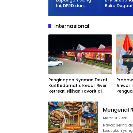
Kapasitas
Lapangan Siang
BPK Situbon
dengan Table
Ini, DPRD dan
Buka Dugaa
Management
ATR/BPN Terus
Kuat Kolabor
Dalami Sengketa
Rekanan da
HGU
Lingkar
Internasional
Karangmalang
Kekuasaan
Penginapan Nyaman Dekat
Prabow
Kuil Kedarnath: Kedar River
Anwar 
Retreat, Pilihan Favorit di
Pengua
Sitapur
Strateg
Mengenal R
Maret 31, 2026
Rayap sering d
kerusakan yang