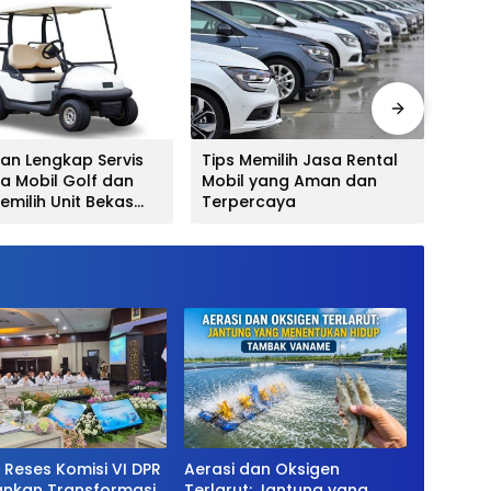
an Lengkap Servis
Tips Memilih Jasa Rental
Geely
la Mobil Golf dan
Mobil yang Aman dan
Idea
emilih Unit Bekas
Terpercaya
Mod
litas
 Reses Komisi VI DPR
Aerasi dan Oksigen
ankan Transformasi
Terlarut: Jantung yang