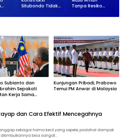
do
Konstruksi
MLBB Aman
Kapasi
n
Situbondo Tidak
Tanpa Resiko
denga
asi
Naik Kelas Tapi
Banned di
Manag
n
Turun Kelas”,
VocaGame
Temuan BPK
Ulangi Pola
Lama.
o Subianto dan
Kunjungan Pribadi, Prabowo
Ibrahim Sepakati
Temui PM Anwar di Malaysia
tan Kerja Sama
is di Kuala Lumpur
ayap dan Cara Efektif Mencegahnya
ianggap sebagai hama kecil yang sepele, padahal dampak
 ditimbulkannya bisa sangat…