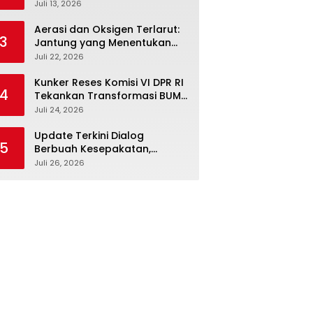
Febriyanto Datangi Komisi IV
Juli 13, 2026
dan Ajak Dewan Kembali
Berpijak pada Dokumen
Aerasi dan Oksigen Terlarut:
3
Resmi Negara
Jantung yang Menentukan
Hidup Tambak Vaname
Juli 22, 2026
Kunker Reses Komisi VI DPR RI
4
Tekankan Transformasi BUMN
Maritim, Nasim Khan Kawal
Juli 24, 2026
Penguatan Sektor Laut
Update Terkini Dialog
5
Berbuah Kesepakatan,
SPBUN-SGN Batalkan Aksi
Juli 26, 2026
Nasional Setelah Holding
Penuhi Sejumlah Aspirasi