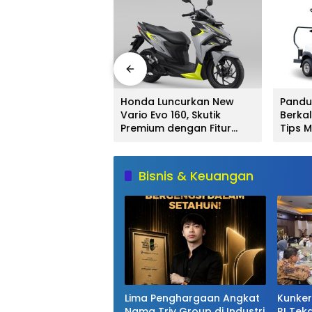
5: Mobil SUV Listrik
Honda Luncurkan New
Pandu
ntuk Keluarga
Vario Evo 160, Skutik
Berka
Premium dengan Fitur
Tips M
Baru dan Performa Lebih
Berkua
Responsif
Bisnis & Keuangan
Lima Penghargaan Angkat
Kunker
Nama Triv Group di Industri
RI Tek