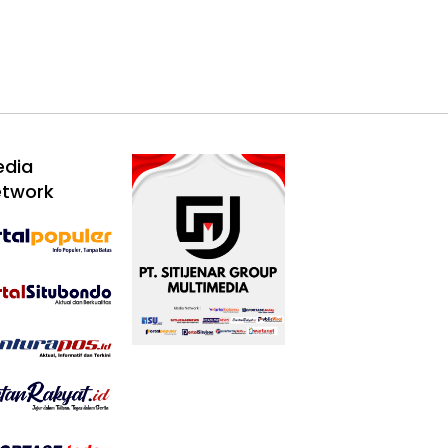
edia
etwork