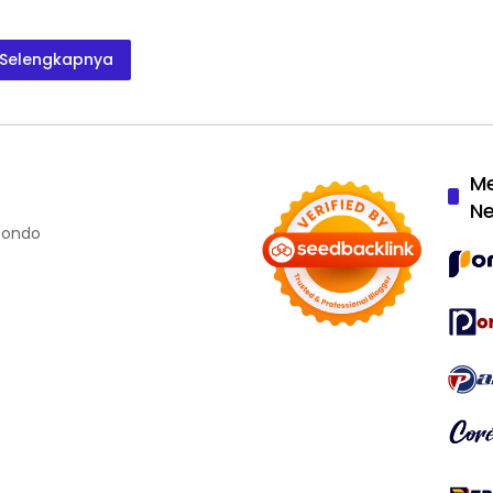
Selengkapnya
M
N
ubondo