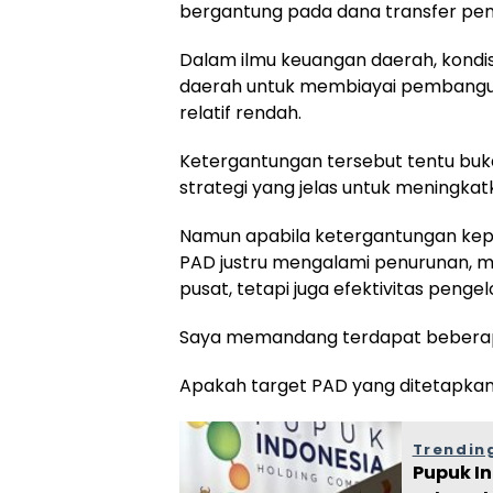
bergantung pada dana transfer pem
Dalam ilmu keuangan daerah, kondi
daerah untuk membiayai pembangun
relatif rendah.
Ketergantungan tersebut tentu buk
strategi yang jelas untuk meningkat
Namun apabila ketergantungan kepa
PAD justru mengalami penurunan, ma
pusat, tetapi juga efektivitas peng
Saya memandang terdapat beberapa 
Apakah target PAD yang ditetapkan s
Trending
Pupuk In