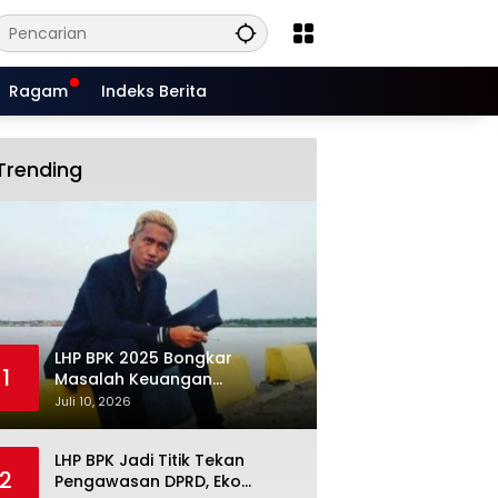
Ragam
Indeks Berita
Trending
LHP BPK 2025 Bongkar
1
Masalah Keuangan
Situbondo, Potensi Miliaran
Juli 10, 2026
Rupiah Masih Belum Terkelola
LHP BPK Jadi Titik Tekan
2
Pengawasan DPRD, Eko