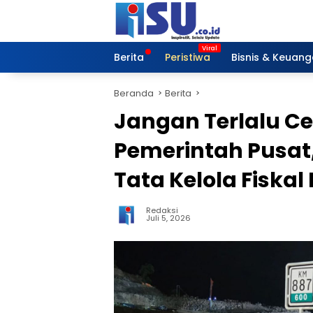
Langsung
ke
konten
Berita
Peristiwa
Bisnis & Keuan
Beranda
Berita
Jangan Terlalu C
Pemerintah Pusat
Tata Kelola Fiska
Redaksi
Juli 5, 2026