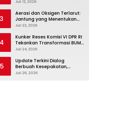
Febriyanto Datangi Komisi IV
Juli 13, 2026
dan Ajak Dewan Kembali
Berpijak pada Dokumen
Aerasi dan Oksigen Terlarut:
3
Resmi Negara
Jantung yang Menentukan
Hidup Tambak Vaname
Juli 22, 2026
Kunker Reses Komisi VI DPR RI
4
Tekankan Transformasi BUMN
Maritim, Nasim Khan Kawal
Juli 24, 2026
Penguatan Sektor Laut
Update Terkini Dialog
5
Berbuah Kesepakatan,
SPBUN-SGN Batalkan Aksi
Juli 26, 2026
Nasional Setelah Holding
Penuhi Sejumlah Aspirasi