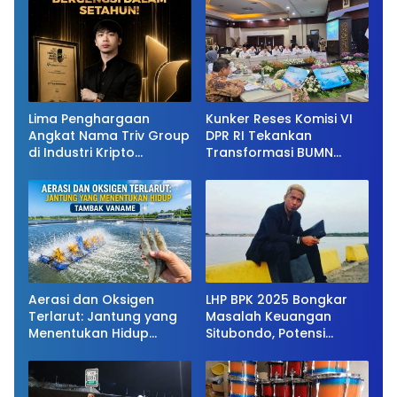
Lima Penghargaan
Kunker Reses Komisi VI
Angkat Nama Triv Group
DPR RI Tekankan
di Industri Kripto
Transformasi BUMN
Nasional
Maritim, Nasim Khan
Kawal Penguatan Sektor
Laut
Aerasi dan Oksigen
LHP BPK 2025 Bongkar
Terlarut: Jantung yang
Masalah Keuangan
Menentukan Hidup
Situbondo, Potensi
Tambak Vaname
Miliaran Rupiah Masih
Belum Terkelola