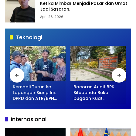
Ketika Mimbar Menjadi Pasar dan Umat
Jadi Sasaran.
April 26, 2026
Teknologi
Kembali Turun ke
Bocoran Audit BPK
Lapangan Siang Ini,
Situbondo Buka
DPRD dan ATR/BPN
Dugaan Kuat
Terus Dalami
Kolaborasi Rekanan
Sengketa HGU
dan Lingkar
Karangmalang
Kekuasaan
Internasional