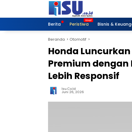
Langsung
ke
konten
Berita
Peristiwa
Bisnis & Keuan
Beranda
Otomotif
Honda Luncurkan N
Premium dengan F
Lebih Responsif
Isu.co.id
Juni 26, 2026