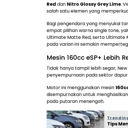
Red
dan
Nitro Glossy Grey Lime
. V
salah satu elemen yang memperkuat
Bagi pengendara yang menyukai tam
empat pilihan warna single tone, yai
Ultimate Matte Red, serta Ultimate
pada varian ini semakin memperte
Mesin 160cc eSP+ Lebih R
Tidak hanya tampil lebih segar, Ne
penyempurnaan pada sektor dapur
Motor ini menggunakan mesin
160c
disempurnakan untuk menghasilkan k
pada putaran menengah.
Trending
Tips Me