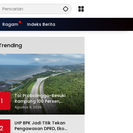
Ragam
Indeks Berita
Trending
Tol Probolinggo-Besuki
1
Rampung 100 Persen,
Mengapa Belum Dibuka untuk
Agustus 8, 2026
Publik?
LHP BPK Jadi Titik Tekan
2
Pengawasan DPRD, Eko