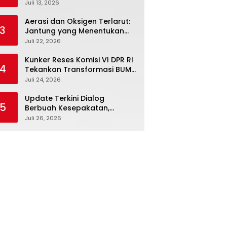
Febriyanto Datangi Komisi IV
Juli 13, 2026
dan Ajak Dewan Kembali
Berpijak pada Dokumen
Aerasi dan Oksigen Terlarut:
3
Resmi Negara
Jantung yang Menentukan
Hidup Tambak Vaname
Juli 22, 2026
Kunker Reses Komisi VI DPR RI
4
Tekankan Transformasi BUMN
Maritim, Nasim Khan Kawal
Juli 24, 2026
Penguatan Sektor Laut
Update Terkini Dialog
5
Berbuah Kesepakatan,
SPBUN-SGN Batalkan Aksi
Juli 26, 2026
Nasional Setelah Holding
Penuhi Sejumlah Aspirasi