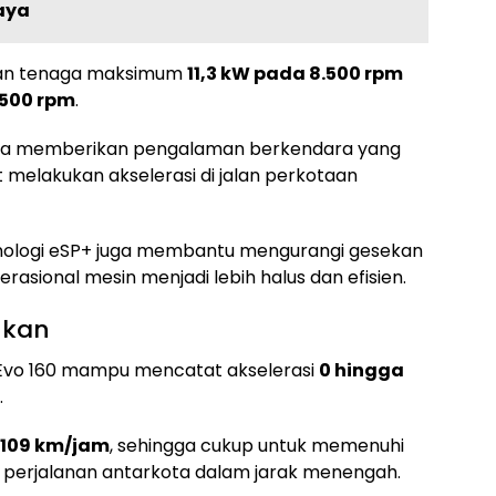
aya
kan tenaga maksimum
11,3 kW pada 8.500 rpm
.500 rpm
.
aga memberikan pengalaman berkendara yang
melakukan akselerasi di jalan perkotaan
knologi eSP+ juga membantu mengurangi gesekan
asional mesin menjadi lebih halus dan efisien.
nkan
Evo 160 mampu mencatat akselerasi
0 hingga
.
109 km/jam
, sehingga cukup untuk memenuhi
 perjalanan antarkota dalam jarak menengah.