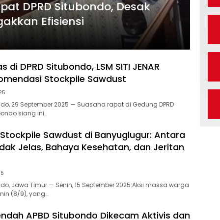
Rapat DPRD Situbondo, Desak
akkan Efisiensi
s di DPRD Situbondo, LSM SITI JENAR
omendasi Stockpile Sawdust
25
ondo, 29 September 2025 — Suasana rapat di Gedung DPRD
ondo siang ini…
i Stockpile Sawdust di Banyuglugur: Antara
idak Jelas, Bahaya Kesehatan, dan Jeritan
25
ondo, Jawa Timur — Senin, 15 September 2025:Aksi massa warga
nin (8/9), yang…
ndah APBD Situbondo Dikecam Aktivis dan