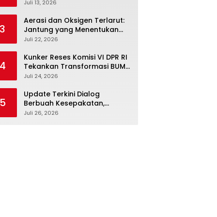
Febriyanto Datangi Komisi IV
Juli 13, 2026
dan Ajak Dewan Kembali
Berpijak pada Dokumen
Aerasi dan Oksigen Terlarut:
3
Resmi Negara
Jantung yang Menentukan
Hidup Tambak Vaname
Juli 22, 2026
Kunker Reses Komisi VI DPR RI
4
Tekankan Transformasi BUMN
Maritim, Nasim Khan Kawal
Juli 24, 2026
Penguatan Sektor Laut
Update Terkini Dialog
5
Berbuah Kesepakatan,
SPBUN-SGN Batalkan Aksi
Juli 26, 2026
Nasional Setelah Holding
Penuhi Sejumlah Aspirasi