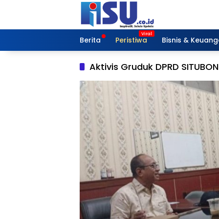
Langsung
ke
konten
Berita
Peristiwa
Bisnis & Keuan
Aktivis Gruduk DPRD SITUBO