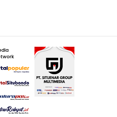
edia
etwork