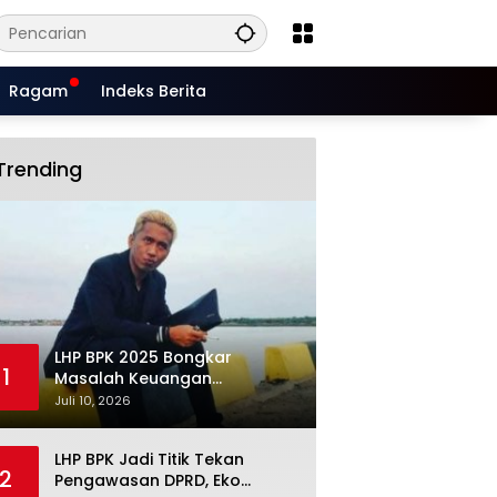
Ragam
Indeks Berita
Trending
LHP BPK 2025 Bongkar
1
Masalah Keuangan
Situbondo, Potensi Miliaran
Juli 10, 2026
Rupiah Masih Belum Terkelola
LHP BPK Jadi Titik Tekan
2
Pengawasan DPRD, Eko