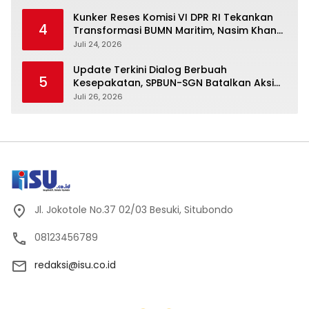
Kunker Reses Komisi VI DPR RI Tekankan
4
Transformasi BUMN Maritim, Nasim Khan
Kawal Penguatan Sektor Laut
Juli 24, 2026
Update Terkini Dialog Berbuah
5
Kesepakatan, SPBUN-SGN Batalkan Aksi
Nasional Setelah Holding Penuhi Sejumlah
Juli 26, 2026
Aspirasi
Jl. Jokotole No.37 02/03 Besuki, Situbondo
08123456789
redaksi@isu.co.id