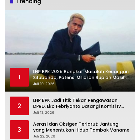
Trending
LHP BPK 2025 Bongkar Masalah Keuangan
1
Situbondo, Potensi Miliaran Rupiah Masih
Belum Terkelola
Juli 10, 2026
LHP BPK Jadi Titik Tekan Pengawasan
2
DPRD, Eko Febriyanto Datangi Komisi IV
dan Ajak Dewan Kembali Berpijak pada
Juli 13, 2026
Dokumen Resmi Negara
Aerasi dan Oksigen Terlarut: Jantung
3
yang Menentukan Hidup Tambak Vaname
Juli 22, 2026