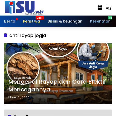
Langsung
ke
konten
Berita
Peristiwa
Bisnis & Keuangan
Kesehatan
anti rayap jogja
Mengenal Rayap dan Cara Efektif
Mencegahnya
Maret 31, 2026