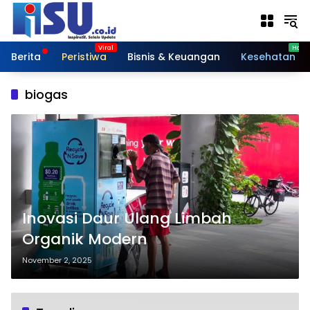
Langsung
ke
konten
Berita
Peristiwa
Bisnis & Keuangan
Kesehatan
biogas
Inovasi Daur Ulang Limbah
Organik Modern
November 2, 2025