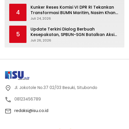
Kunker Reses Komisi VI DPR RI Tekankan
4
Transformasi BUMN Maritim, Nasim Khan
Kawal Penguatan Sektor Laut
Juli 24, 2026
Update Terkini Dialog Berbuah
5
Kesepakatan, SPBUN-SGN Batalkan Aksi
Nasional Setelah Holding Penuhi Sejumlah
Juli 26, 2026
Aspirasi
Jl. Jokotole No.37 02/03 Besuki, Situbondo
08123456789
redaksi@isu.co.id