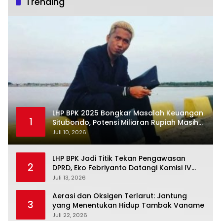
Trending
LHP BPK 2025 Bongkar Masalah Keuangan
1
Situbondo, Potensi Miliaran Rupiah Masih
Belum Terkelola
Juli 10, 2026
LHP BPK Jadi Titik Tekan Pengawasan
2
DPRD, Eko Febriyanto Datangi Komisi IV
dan Ajak Dewan Kembali Berpijak pada
Juli 13, 2026
Dokumen Resmi Negara
Aerasi dan Oksigen Terlarut: Jantung
3
yang Menentukan Hidup Tambak Vaname
Juli 22, 2026