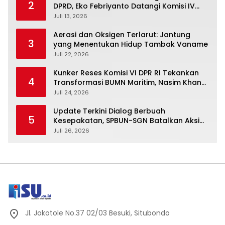
2
DPRD, Eko Febriyanto Datangi Komisi IV
dan Ajak Dewan Kembali Berpijak pada
Juli 13, 2026
Dokumen Resmi Negara
Aerasi dan Oksigen Terlarut: Jantung
3
yang Menentukan Hidup Tambak Vaname
Juli 22, 2026
Kunker Reses Komisi VI DPR RI Tekankan
4
Transformasi BUMN Maritim, Nasim Khan
Kawal Penguatan Sektor Laut
Juli 24, 2026
Update Terkini Dialog Berbuah
5
Kesepakatan, SPBUN-SGN Batalkan Aksi
Nasional Setelah Holding Penuhi Sejumlah
Juli 26, 2026
Aspirasi
Jl. Jokotole No.37 02/03 Besuki, Situbondo