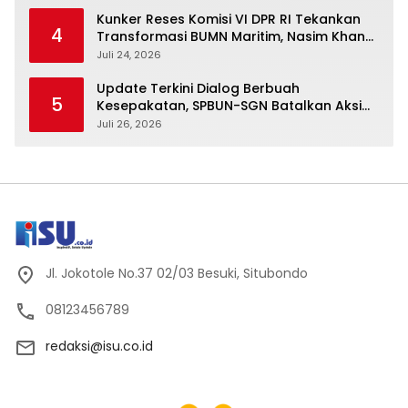
Kunker Reses Komisi VI DPR RI Tekankan
4
Transformasi BUMN Maritim, Nasim Khan
Kawal Penguatan Sektor Laut
Juli 24, 2026
Update Terkini Dialog Berbuah
5
Kesepakatan, SPBUN-SGN Batalkan Aksi
Nasional Setelah Holding Penuhi Sejumlah
Juli 26, 2026
Aspirasi
Jl. Jokotole No.37 02/03 Besuki, Situbondo
08123456789
redaksi@isu.co.id