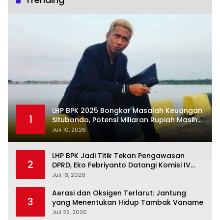
LHP BPK 2025 Bongkar Masalah Keuangan
1
Situbondo, Potensi Miliaran Rupiah Masih
Belum Terkelola
Juli 10, 2026
LHP BPK Jadi Titik Tekan Pengawasan
2
DPRD, Eko Febriyanto Datangi Komisi IV
dan Ajak Dewan Kembali Berpijak pada
Juli 13, 2026
Dokumen Resmi Negara
Aerasi dan Oksigen Terlarut: Jantung
3
yang Menentukan Hidup Tambak Vaname
Juli 22, 2026