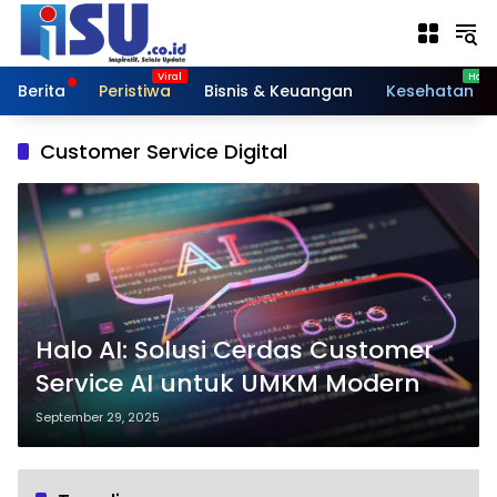
Langsung
ke
konten
Berita
Peristiwa
Bisnis & Keuangan
Kesehatan
Customer Service Digital
Halo AI: Solusi Cerdas Customer
Service AI untuk UMKM Modern
September 29, 2025