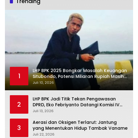
Trending
LHP BPK 2025 Bongkar Masalah Keuangan
1
Situbondo, Potensi Miliaran Rupiah Masih
Belum Terkelola
Juli 10, 2026
LHP BPK Jadi Titik Tekan Pengawasan
2
DPRD, Eko Febriyanto Datangi Komisi IV
dan Ajak Dewan Kembali Berpijak pada
Juli 13, 2026
Dokumen Resmi Negara
Aerasi dan Oksigen Terlarut: Jantung
3
yang Menentukan Hidup Tambak Vaname
Juli 22, 2026