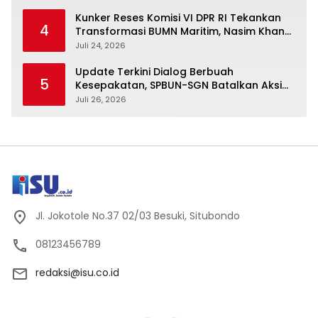
Kunker Reses Komisi VI DPR RI Tekankan
4
Transformasi BUMN Maritim, Nasim Khan
Kawal Penguatan Sektor Laut
Juli 24, 2026
Update Terkini Dialog Berbuah
5
Kesepakatan, SPBUN-SGN Batalkan Aksi
Nasional Setelah Holding Penuhi Sejumlah
Juli 26, 2026
Aspirasi
Jl. Jokotole No.37 02/03 Besuki, Situbondo
08123456789
redaksi@isu.co.id