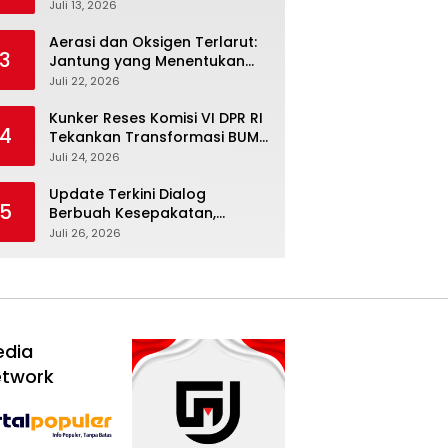
Febriyanto Datangi Komisi IV
Juli 13, 2026
dan Ajak Dewan Kembali
Berpijak pada Dokumen
Aerasi dan Oksigen Terlarut:
3
Resmi Negara
Jantung yang Menentukan
Hidup Tambak Vaname
Juli 22, 2026
Kunker Reses Komisi VI DPR RI
4
Tekankan Transformasi BUMN
Maritim, Nasim Khan Kawal
Juli 24, 2026
Penguatan Sektor Laut
Update Terkini Dialog
5
Berbuah Kesepakatan,
SPBUN-SGN Batalkan Aksi
Juli 26, 2026
Nasional Setelah Holding
Penuhi Sejumlah Aspirasi
edia
etwork