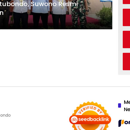
Situbondo, Suwono Resmi
an
M
N
ubondo