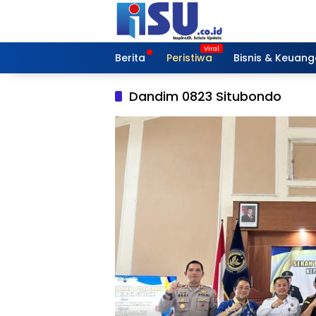
Langsung
ke
konten
Berita
Peristiwa
Bisnis & Keuan
Dandim 0823 Situbondo