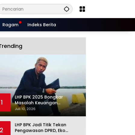
Ragam
Indeks Berita
Trending
LHP BPK 2025 Bongkar
1
Masalah Keuangan
Situbondo, Potensi Miliaran
Juli 10, 2026
Rupiah Masih Belum Terkelola
LHP BPK Jadi Titik Tekan
2
Pengawasan DPRD, Eko