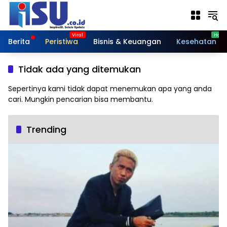
Langsung
ke
konten
Berita
Peristiwa
Bisnis & Keuangan
Kesehatan
Tidak ada yang ditemukan
Sepertinya kami tidak dapat menemukan apa yang anda
cari. Mungkin pencarian bisa membantu.
Trending