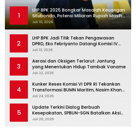
LHP BPK 2025 Bongkar Masalah Keuangan
1
Situbondo, Potensi Miliaran Rupiah Masih
Belum Terkelola
Juli 10, 2026
LHP BPK Jadi Titik Tekan Pengawasan
2
DPRD, Eko Febriyanto Datangi Komisi IV
dan Ajak Dewan Kembali Berpijak pada
Juli 13, 2026
Dokumen Resmi Negara
Aerasi dan Oksigen Terlarut: Jantung
3
yang Menentukan Hidup Tambak Vaname
Juli 22, 2026
Kunker Reses Komisi VI DPR RI Tekankan
4
Transformasi BUMN Maritim, Nasim Khan
Kawal Penguatan Sektor Laut
Juli 24, 2026
Update Terkini Dialog Berbuah
5
Kesepakatan, SPBUN-SGN Batalkan Aksi
Nasional Setelah Holding Penuhi Sejumlah
Juli 26, 2026
Aspirasi