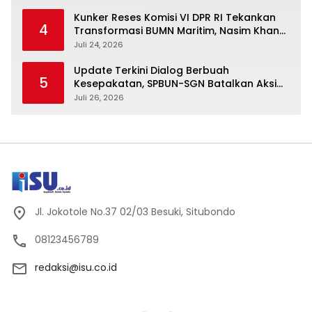
Kunker Reses Komisi VI DPR RI Tekankan
4
Transformasi BUMN Maritim, Nasim Khan
Kawal Penguatan Sektor Laut
Juli 24, 2026
Update Terkini Dialog Berbuah
5
Kesepakatan, SPBUN-SGN Batalkan Aksi
Nasional Setelah Holding Penuhi Sejumlah
Juli 26, 2026
Aspirasi
Jl. Jokotole No.37 02/03 Besuki, Situbondo
08123456789
redaksi@isu.co.id