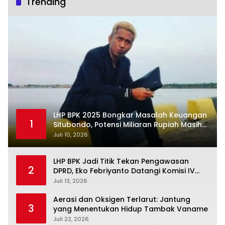
Trending
LHP BPK 2025 Bongkar Masalah Keuangan
1
Situbondo, Potensi Miliaran Rupiah Masih
Belum Terkelola
Juli 10, 2026
LHP BPK Jadi Titik Tekan Pengawasan
2
DPRD, Eko Febriyanto Datangi Komisi IV
dan Ajak Dewan Kembali Berpijak pada
Juli 13, 2026
Dokumen Resmi Negara
Aerasi dan Oksigen Terlarut: Jantung
3
yang Menentukan Hidup Tambak Vaname
Juli 22, 2026