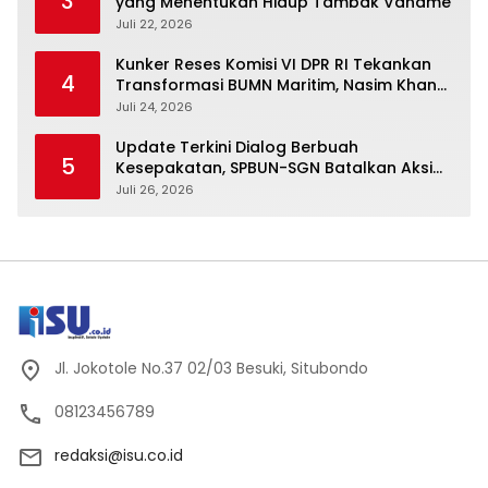
3
yang Menentukan Hidup Tambak Vaname
Juli 22, 2026
Kunker Reses Komisi VI DPR RI Tekankan
4
Transformasi BUMN Maritim, Nasim Khan
Kawal Penguatan Sektor Laut
Juli 24, 2026
Update Terkini Dialog Berbuah
5
Kesepakatan, SPBUN-SGN Batalkan Aksi
Nasional Setelah Holding Penuhi Sejumlah
Juli 26, 2026
Aspirasi
Jl. Jokotole No.37 02/03 Besuki, Situbondo
08123456789
redaksi@isu.co.id