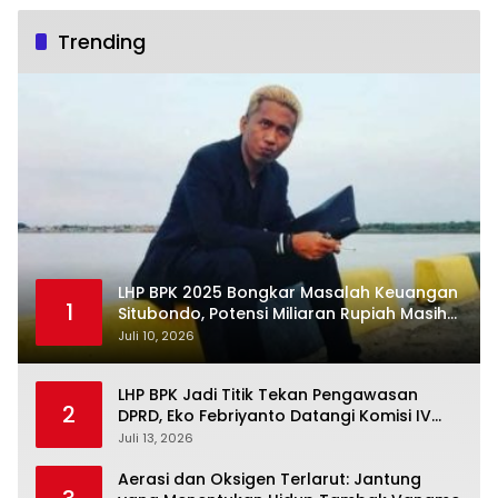
Trending
LHP BPK 2025 Bongkar Masalah Keuangan
1
Situbondo, Potensi Miliaran Rupiah Masih
Belum Terkelola
Juli 10, 2026
LHP BPK Jadi Titik Tekan Pengawasan
2
DPRD, Eko Febriyanto Datangi Komisi IV
dan Ajak Dewan Kembali Berpijak pada
Juli 13, 2026
Dokumen Resmi Negara
Aerasi dan Oksigen Terlarut: Jantung