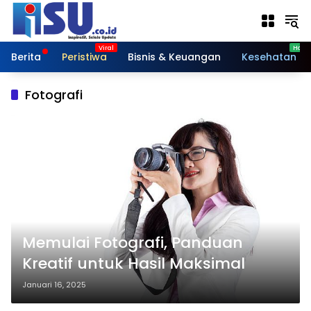
Langsung
ke
konten
Berita
Peristiwa
Bisnis & Keuangan
Kesehatan
Fotografi
Memulai Fotografi, Panduan
Kreatif untuk Hasil Maksimal
Januari 16, 2025