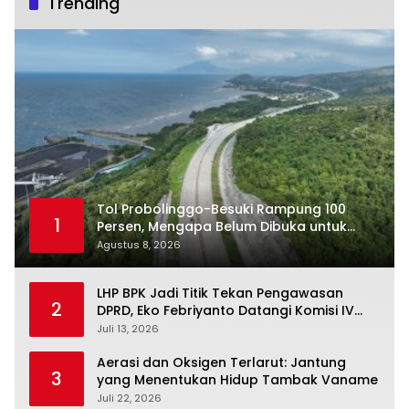
Trending
Tol Probolinggo-Besuki Rampung 100
1
Persen, Mengapa Belum Dibuka untuk
Publik?
Agustus 8, 2026
LHP BPK Jadi Titik Tekan Pengawasan
2
DPRD, Eko Febriyanto Datangi Komisi IV
dan Ajak Dewan Kembali Berpijak pada
Juli 13, 2026
Dokumen Resmi Negara
Aerasi dan Oksigen Terlarut: Jantung
3
yang Menentukan Hidup Tambak Vaname
Juli 22, 2026