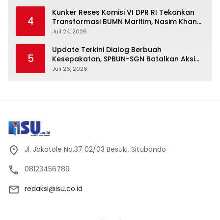
Kunker Reses Komisi VI DPR RI Tekankan
4
Transformasi BUMN Maritim, Nasim Khan
Kawal Penguatan Sektor Laut
Juli 24, 2026
Update Terkini Dialog Berbuah
5
Kesepakatan, SPBUN-SGN Batalkan Aksi
Nasional Setelah Holding Penuhi Sejumlah
Juli 26, 2026
Aspirasi
Jl. Jokotole No.37 02/03 Besuki, Situbondo
08123456789
redaksi@isu.co.id