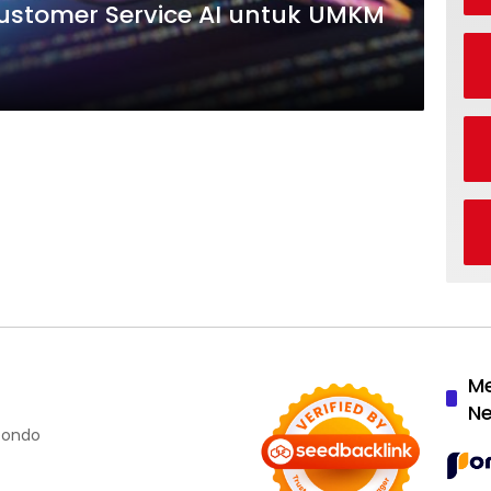
 Customer Service AI untuk UMKM
M
N
ubondo