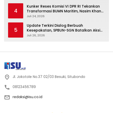
Kunker Reses Komisi VI DPR RI Tekankan
4
Transformasi BUMN Maritim, Nasim Khan
Kawal Penguatan Sektor Laut
Juli 24, 2026
Update Terkini Dialog Berbuah
5
Kesepakatan, SPBUN-SGN Batalkan Aksi
Nasional Setelah Holding Penuhi Sejumlah
Juli 26, 2026
Aspirasi
Jl. Jokotole No.37 02/03 Besuki, Situbondo
08123456789
redaksi@isu.co.id