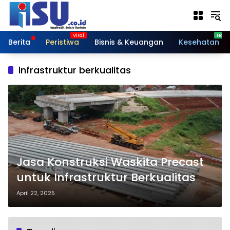
Langsung
ke
konten
Berita
Peristiwa
Bisnis & Keuangan
Kesehatan
infrastruktur berkualitas
Jasa Konstruksi Waskita Precast
untuk Infrastruktur Berkualitas
April 22, 2025