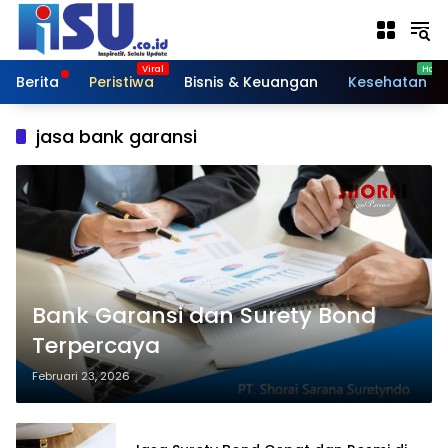
Langsung
ke
konten
Berita
Peristiwa
Bisnis & Keuangan
Kesehatan
jasa bank garansi
Bank Garansi dan Surety Bond
Terpercaya
Februari 23, 2026