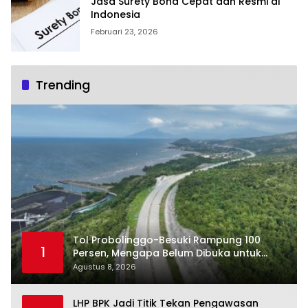
Jasa Surety Bond Cepat dan Resmi di
Indonesia
Februari 23, 2026
Trending
Tol Probolinggo-Besuki Rampung 100
1
Persen, Mengapa Belum Dibuka untuk
Publik?
Agustus 8, 2026
LHP BPK Jadi Titik Tekan Pengawasan