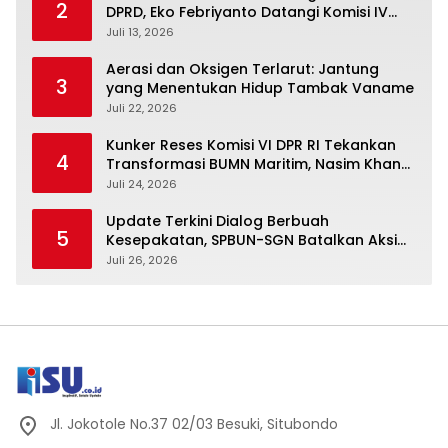
2
DPRD, Eko Febriyanto Datangi Komisi IV
dan Ajak Dewan Kembali Berpijak pada
Juli 13, 2026
Dokumen Resmi Negara
Aerasi dan Oksigen Terlarut: Jantung
3
yang Menentukan Hidup Tambak Vaname
Juli 22, 2026
Kunker Reses Komisi VI DPR RI Tekankan
4
Transformasi BUMN Maritim, Nasim Khan
Kawal Penguatan Sektor Laut
Juli 24, 2026
Update Terkini Dialog Berbuah
5
Kesepakatan, SPBUN-SGN Batalkan Aksi
Nasional Setelah Holding Penuhi Sejumlah
Juli 26, 2026
Aspirasi
Jl. Jokotole No.37 02/03 Besuki, Situbondo