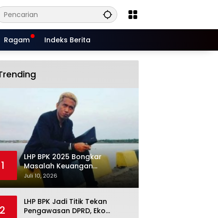
Ragam
Indeks Berita
Trending
LHP BPK 2025 Bongkar
1
Masalah Keuangan
Situbondo, Potensi Miliaran
Juli 10, 2026
Rupiah Masih Belum Terkelola
LHP BPK Jadi Titik Tekan
2
Pengawasan DPRD, Eko