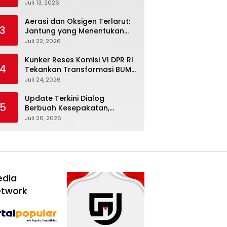
Febriyanto Datangi Komisi IV
Juli 13, 2026
dan Ajak Dewan Kembali
Berpijak pada Dokumen
Aerasi dan Oksigen Terlarut:
3
Resmi Negara
Jantung yang Menentukan
Hidup Tambak Vaname
Juli 22, 2026
Kunker Reses Komisi VI DPR RI
4
Tekankan Transformasi BUMN
Maritim, Nasim Khan Kawal
Juli 24, 2026
Penguatan Sektor Laut
Update Terkini Dialog
5
Berbuah Kesepakatan,
SPBUN-SGN Batalkan Aksi
Juli 26, 2026
Nasional Setelah Holding
Penuhi Sejumlah Aspirasi
edia
etwork