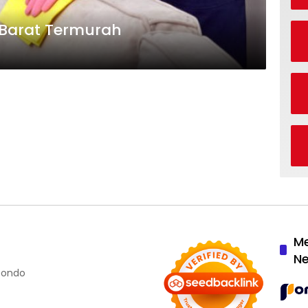
 Barat Termurah
M
N
ubondo