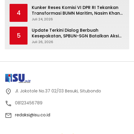
Kunker Reses Komisi VI DPR RI Tekankan
4
Transformasi BUMN Maritim, Nasim Khan
Kawal Penguatan Sektor Laut
Juli 24, 2026
Update Terkini Dialog Berbuah
5
Kesepakatan, SPBUN-SGN Batalkan Aksi
Nasional Setelah Holding Penuhi Sejumlah
Juli 26, 2026
Aspirasi
Jl. Jokotole No.37 02/03 Besuki, Situbondo
08123456789
redaksi@isu.co.id