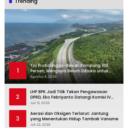
Trending
Tol Probolinggo-Besuki Rampung 100
1
Persen, Mengapa Belum Dibuka untuk
Publik?
Agustus 8, 2026
LHP BPK Jadi Titik Tekan Pengawasan
2
DPRD, Eko Febriyanto Datangi Komisi IV
dan Ajak Dewan Kembali Berpijak pada
Juli 13, 2026
Dokumen Resmi Negara
Aerasi dan Oksigen Terlarut: Jantung
3
yang Menentukan Hidup Tambak Vaname
Juli 22, 2026