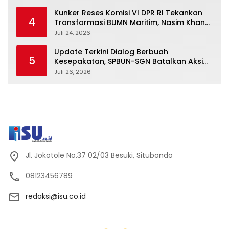
Kunker Reses Komisi VI DPR RI Tekankan
4
Transformasi BUMN Maritim, Nasim Khan
Kawal Penguatan Sektor Laut
Juli 24, 2026
Update Terkini Dialog Berbuah
5
Kesepakatan, SPBUN-SGN Batalkan Aksi
Nasional Setelah Holding Penuhi Sejumlah
Juli 26, 2026
Aspirasi
Jl. Jokotole No.37 02/03 Besuki, Situbondo
08123456789
redaksi@isu.co.id