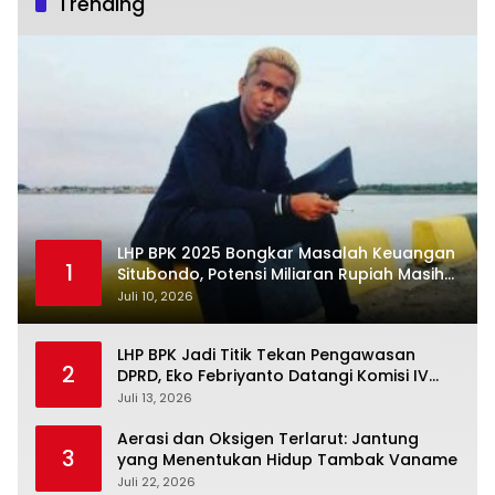
Trending
LHP BPK 2025 Bongkar Masalah Keuangan
1
Situbondo, Potensi Miliaran Rupiah Masih
Belum Terkelola
Juli 10, 2026
LHP BPK Jadi Titik Tekan Pengawasan
2
DPRD, Eko Febriyanto Datangi Komisi IV
dan Ajak Dewan Kembali Berpijak pada
Juli 13, 2026
Dokumen Resmi Negara
Aerasi dan Oksigen Terlarut: Jantung
3
yang Menentukan Hidup Tambak Vaname
Juli 22, 2026