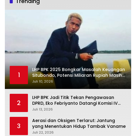
Trending
LHP BPK 2025 Bongkar Masalah Keuangan
1
Situbondo, Potensi Miliaran Rupiah Masih
Belum Terkelola
Juli 10, 2026
LHP BPK Jadi Titik Tekan Pengawasan
2
DPRD, Eko Febriyanto Datangi Komisi IV
dan Ajak Dewan Kembali Berpijak pada
Juli 13, 2026
Dokumen Resmi Negara
Aerasi dan Oksigen Terlarut: Jantung
3
yang Menentukan Hidup Tambak Vaname
Juli 22, 2026