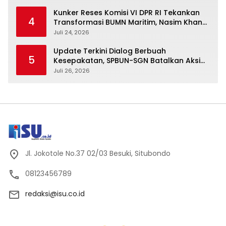
Kunker Reses Komisi VI DPR RI Tekankan
4
Transformasi BUMN Maritim, Nasim Khan
Kawal Penguatan Sektor Laut
Juli 24, 2026
Update Terkini Dialog Berbuah
5
Kesepakatan, SPBUN-SGN Batalkan Aksi
Nasional Setelah Holding Penuhi Sejumlah
Juli 26, 2026
Aspirasi
Jl. Jokotole No.37 02/03 Besuki, Situbondo
08123456789
redaksi@isu.co.id