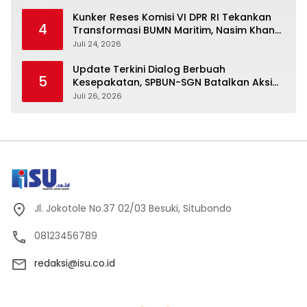
Kunker Reses Komisi VI DPR RI Tekankan
4
Transformasi BUMN Maritim, Nasim Khan
Kawal Penguatan Sektor Laut
Juli 24, 2026
Update Terkini Dialog Berbuah
5
Kesepakatan, SPBUN-SGN Batalkan Aksi
Nasional Setelah Holding Penuhi Sejumlah
Juli 26, 2026
Aspirasi
Jl. Jokotole No.37 02/03 Besuki, Situbondo
08123456789
redaksi@isu.co.id