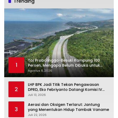
Trending
Unras
Tol Probolinggo-Besuki Rampung 100
1
Persen, Mengapa Belum Dibuka untuk
Publik?
Agustus 8, 2026
LHP BPK Jadi Titik Tekan Pengawasan
2
DPRD, Eko Febriyanto Datangi Komisi IV
dan Ajak Dewan Kembali Berpijak pada
Juli 13, 2026
Dokumen Resmi Negara
Aerasi dan Oksigen Terlarut: Jantung
3
yang Menentukan Hidup Tambak Vaname
Juli 22, 2026