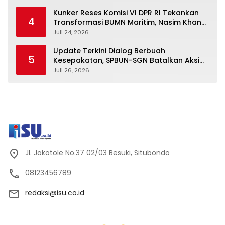
Kunker Reses Komisi VI DPR RI Tekankan
4
Transformasi BUMN Maritim, Nasim Khan
Kawal Penguatan Sektor Laut
Juli 24, 2026
Update Terkini Dialog Berbuah
5
Kesepakatan, SPBUN-SGN Batalkan Aksi
Nasional Setelah Holding Penuhi Sejumlah
Juli 26, 2026
Aspirasi
Jl. Jokotole No.37 02/03 Besuki, Situbondo
08123456789
redaksi@isu.co.id