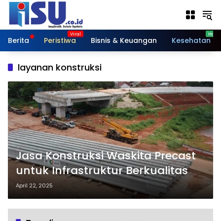
Langsung
ke
konten
Berita
Peristiwa
Bisnis & Keuangan
Kesehatan
layanan konstruksi
Jasa Konstruksi Waskita Precast
untuk Infrastruktur Berkualitas
April 22, 2025