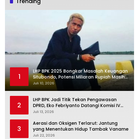
Trending
LHP BPK 2025 Bongkar Masalah Keuangan
1
Situbondo, Potensi Miliaran Rupiah Masih
Belum Terkelola
Juli 10, 2026
LHP BPK Jadi Titik Tekan Pengawasan
2
DPRD, Eko Febriyanto Datangi Komisi IV
dan Ajak Dewan Kembali Berpijak pada
Juli 13, 2026
Dokumen Resmi Negara
Aerasi dan Oksigen Terlarut: Jantung
3
yang Menentukan Hidup Tambak Vaname
Juli 22, 2026