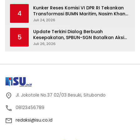
Kunker Reses Komisi VI DPR RI Tekankan
4
Transformasi BUMN Maritim, Nasim Khan
Kawal Penguatan Sektor Laut
Juli 24, 2026
Update Terkini Dialog Berbuah
5
Kesepakatan, SPBUN-SGN Batalkan Aksi
Nasional Setelah Holding Penuhi Sejumlah
Juli 26, 2026
Aspirasi
Jl. Jokotole No.37 02/03 Besuki, Situbondo
08123456789
redaksi@isu.co.id