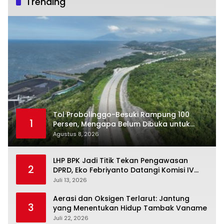
Trending
Tol Probolinggo-Besuki Rampung 100
1
Persen, Mengapa Belum Dibuka untuk
Publik?
Agustus 8, 2026
LHP BPK Jadi Titik Tekan Pengawasan
2
DPRD, Eko Febriyanto Datangi Komisi IV
dan Ajak Dewan Kembali Berpijak pada
Juli 13, 2026
Dokumen Resmi Negara
Aerasi dan Oksigen Terlarut: Jantung
3
yang Menentukan Hidup Tambak Vaname
Juli 22, 2026