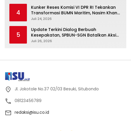
Kunker Reses Komisi VI DPR RI Tekankan
4
Transformasi BUMN Maritim, Nasim Khan
Kawal Penguatan Sektor Laut
Juli 24, 2026
Update Terkini Dialog Berbuah
5
Kesepakatan, SPBUN-SGN Batalkan Aksi
Nasional Setelah Holding Penuhi Sejumlah
Juli 26, 2026
Aspirasi
Jl. Jokotole No.37 02/03 Besuki, Situbondo
08123456789
redaksi@isu.co.id