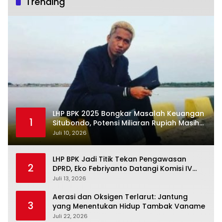
Trending
LHP BPK 2025 Bongkar Masalah Keuangan
1
Situbondo, Potensi Miliaran Rupiah Masih
Belum Terkelola
Juli 10, 2026
LHP BPK Jadi Titik Tekan Pengawasan
2
DPRD, Eko Febriyanto Datangi Komisi IV
dan Ajak Dewan Kembali Berpijak pada
Juli 13, 2026
Dokumen Resmi Negara
Aerasi dan Oksigen Terlarut: Jantung
3
yang Menentukan Hidup Tambak Vaname
Juli 22, 2026