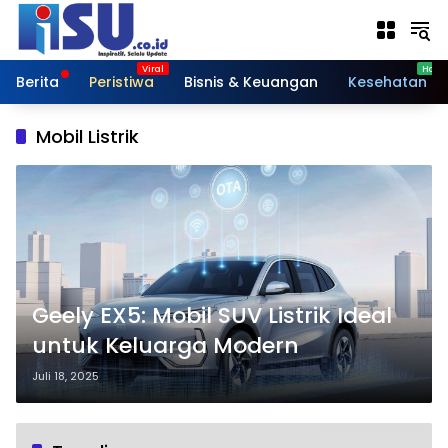
Langsung
ke
konten
Berita
Peristiwa
Bisnis & Keuangan
Kesehatan
Mobil Listrik
Geely EX5: Mobil SUV Listrik Ideal
untuk Keluarga Modern
Juli 18, 2025