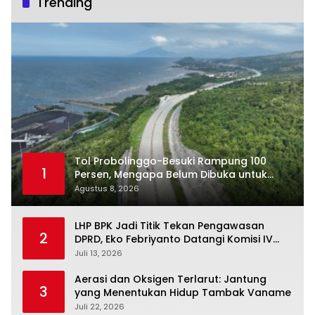
Trending
Tol Probolinggo-Besuki Rampung 100
1
Persen, Mengapa Belum Dibuka untuk
Publik?
Agustus 8, 2026
LHP BPK Jadi Titik Tekan Pengawasan
2
DPRD, Eko Febriyanto Datangi Komisi IV
dan Ajak Dewan Kembali Berpijak pada
Juli 13, 2026
Dokumen Resmi Negara
Aerasi dan Oksigen Terlarut: Jantung
3
yang Menentukan Hidup Tambak Vaname
Juli 22, 2026