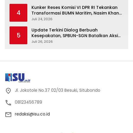
Kunker Reses Komisi VI DPR RI Tekankan
4
Transformasi BUMN Maritim, Nasim Khan
Kawal Penguatan Sektor Laut
Juli 24, 2026
Update Terkini Dialog Berbuah
5
Kesepakatan, SPBUN-SGN Batalkan Aksi
Nasional Setelah Holding Penuhi Sejumlah
Juli 26, 2026
Aspirasi
Jl. Jokotole No.37 02/03 Besuki, Situbondo
08123456789
redaksi@isu.co.id