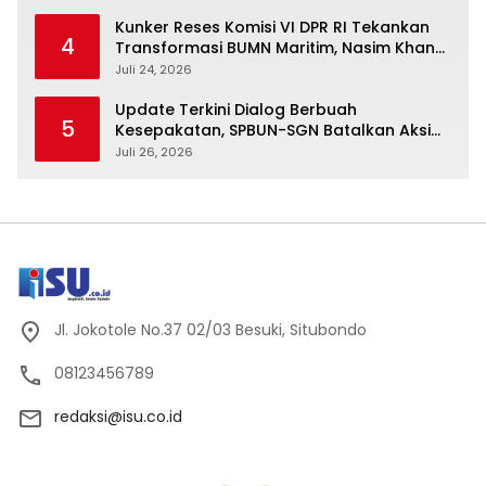
Kunker Reses Komisi VI DPR RI Tekankan
4
Transformasi BUMN Maritim, Nasim Khan
Kawal Penguatan Sektor Laut
Juli 24, 2026
Update Terkini Dialog Berbuah
5
Kesepakatan, SPBUN-SGN Batalkan Aksi
Nasional Setelah Holding Penuhi Sejumlah
Juli 26, 2026
Aspirasi
Jl. Jokotole No.37 02/03 Besuki, Situbondo
08123456789
redaksi@isu.co.id