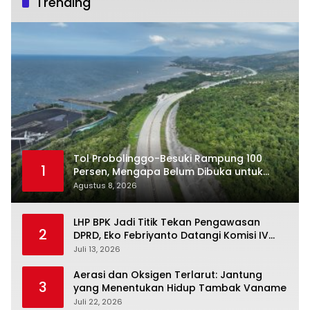
Trending
Tol Probolinggo-Besuki Rampung 100
1
Persen, Mengapa Belum Dibuka untuk
Publik?
Agustus 8, 2026
LHP BPK Jadi Titik Tekan Pengawasan
2
DPRD, Eko Febriyanto Datangi Komisi IV
dan Ajak Dewan Kembali Berpijak pada
Juli 13, 2026
Dokumen Resmi Negara
Aerasi dan Oksigen Terlarut: Jantung
3
yang Menentukan Hidup Tambak Vaname
Juli 22, 2026