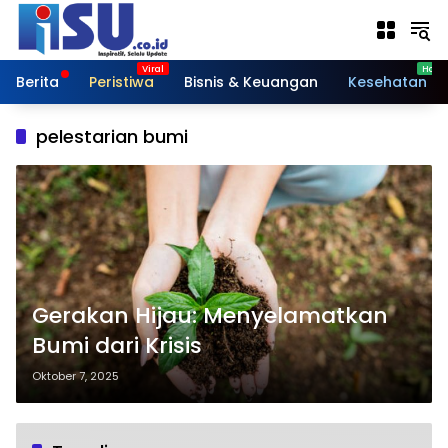
Langsung
ke
konten
Berita
Peristiwa
Bisnis & Keuangan
Kesehatan
pelestarian bumi
Gerakan Hijau: Menyelamatkan
Bumi dari Krisis
Oktober 7, 2025