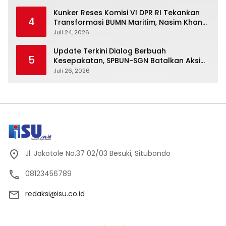
Kunker Reses Komisi VI DPR RI Tekankan
4
Transformasi BUMN Maritim, Nasim Khan
Kawal Penguatan Sektor Laut
Juli 24, 2026
Update Terkini Dialog Berbuah
5
Kesepakatan, SPBUN-SGN Batalkan Aksi
Nasional Setelah Holding Penuhi Sejumlah
Juli 26, 2026
Aspirasi
Jl. Jokotole No.37 02/03 Besuki, Situbondo
08123456789
redaksi@isu.co.id