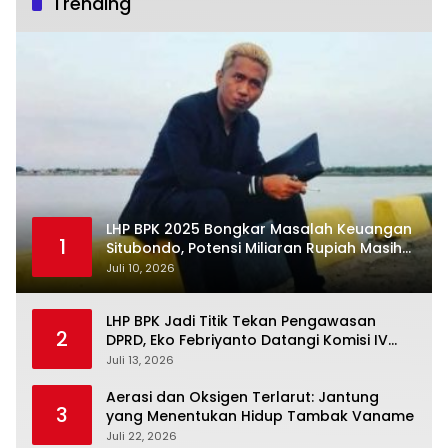
Trending
LHP BPK 2025 Bongkar Masalah Keuangan
1
Situbondo, Potensi Miliaran Rupiah Masih
Belum Terkelola
Juli 10, 2026
LHP BPK Jadi Titik Tekan Pengawasan
2
DPRD, Eko Febriyanto Datangi Komisi IV
dan Ajak Dewan Kembali Berpijak pada
Juli 13, 2026
Dokumen Resmi Negara
Aerasi dan Oksigen Terlarut: Jantung
3
yang Menentukan Hidup Tambak Vaname
Juli 22, 2026