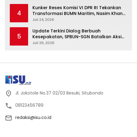
Kunker Reses Komisi VI DPR RI Tekankan
4
Transformasi BUMN Maritim, Nasim Khan
Kawal Penguatan Sektor Laut
Juli 24, 2026
Update Terkini Dialog Berbuah
5
Kesepakatan, SPBUN-SGN Batalkan Aksi
Nasional Setelah Holding Penuhi Sejumlah
Juli 26, 2026
Aspirasi
Jl. Jokotole No.37 02/03 Besuki, Situbondo
08123456789
redaksi@isu.co.id