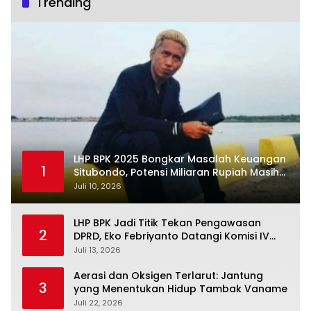
Trending
LHP BPK 2025 Bongkar Masalah Keuangan
1
Situbondo, Potensi Miliaran Rupiah Masih
Belum Terkelola
Juli 10, 2026
LHP BPK Jadi Titik Tekan Pengawasan
2
DPRD, Eko Febriyanto Datangi Komisi IV
dan Ajak Dewan Kembali Berpijak pada
Juli 13, 2026
Dokumen Resmi Negara
Aerasi dan Oksigen Terlarut: Jantung
3
yang Menentukan Hidup Tambak Vaname
Juli 22, 2026