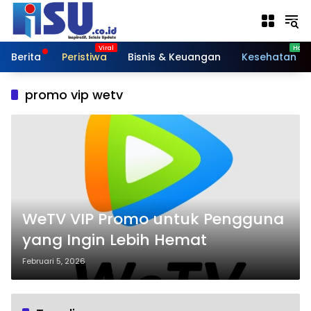
Langsung
ke
konten
Berita
Peristiwa
Bisnis & Keuangan
Kesehatan
promo vip wetv
WeTV VIP Promo untuk Pengguna
yang Ingin Lebih Hemat
Februari 5, 2026