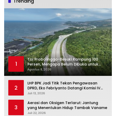
Trending
Tol Probolinggo-Besuki Rampung 100
1
Persen, Mengapa Belum Dibuka untuk
Publik?
Agustus 8, 2026
LHP BPK Jadi Titik Tekan Pengawasan
2
DPRD, Eko Febriyanto Datangi Komisi IV
dan Ajak Dewan Kembali Berpijak pada
Juli 13, 2026
Dokumen Resmi Negara
Aerasi dan Oksigen Terlarut: Jantung
3
yang Menentukan Hidup Tambak Vaname
Juli 22, 2026