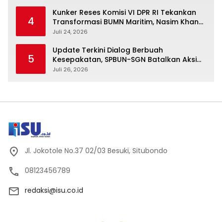
Kunker Reses Komisi VI DPR RI Tekankan
4
Transformasi BUMN Maritim, Nasim Khan
Kawal Penguatan Sektor Laut
Juli 24, 2026
Update Terkini Dialog Berbuah
5
Kesepakatan, SPBUN-SGN Batalkan Aksi
Nasional Setelah Holding Penuhi Sejumlah
Juli 26, 2026
Aspirasi
Jl. Jokotole No.37 02/03 Besuki, Situbondo
08123456789
redaksi@isu.co.id