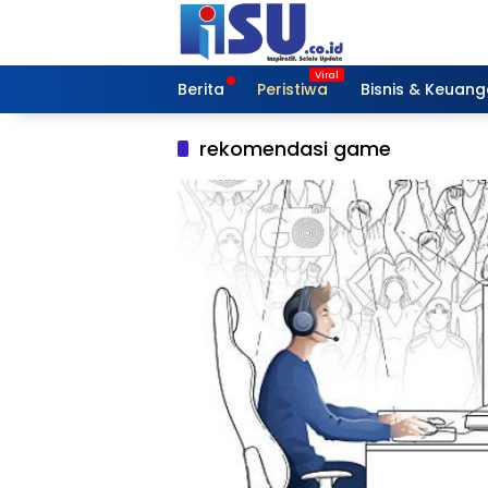
Langsung
ke
konten
Berita
Peristiwa
Bisnis & Keuan
rekomendasi game