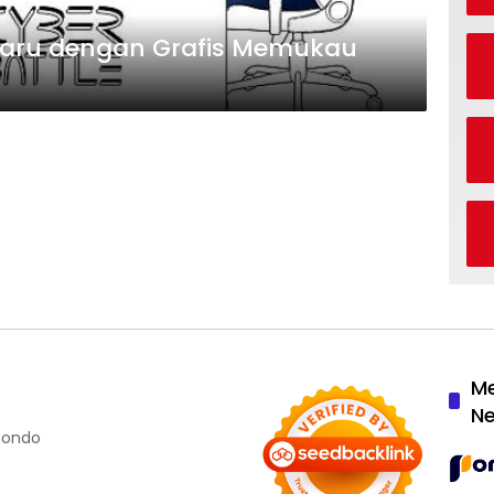
baru dengan Grafis Memukau
M
N
ubondo