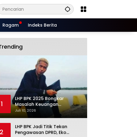
Ragam
Indeks Berita
Trending
LHP BPK 2025 Bongkar
1
Masalah Keuangan
Situbondo, Potensi Miliaran
Juli 10, 2026
Rupiah Masih Belum Terkelola
LHP BPK Jadi Titik Tekan
2
Pengawasan DPRD, Eko