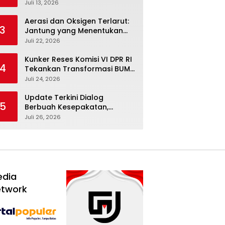
Febriyanto Datangi Komisi IV
Juli 13, 2026
dan Ajak Dewan Kembali
Berpijak pada Dokumen
Aerasi dan Oksigen Terlarut:
3
Resmi Negara
Jantung yang Menentukan
Hidup Tambak Vaname
Juli 22, 2026
Kunker Reses Komisi VI DPR RI
4
Tekankan Transformasi BUMN
Maritim, Nasim Khan Kawal
Juli 24, 2026
Penguatan Sektor Laut
Update Terkini Dialog
5
Berbuah Kesepakatan,
SPBUN-SGN Batalkan Aksi
Juli 26, 2026
Nasional Setelah Holding
Penuhi Sejumlah Aspirasi
edia
etwork