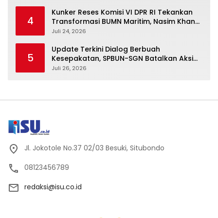
Kunker Reses Komisi VI DPR RI Tekankan
4
Transformasi BUMN Maritim, Nasim Khan
Kawal Penguatan Sektor Laut
Juli 24, 2026
Update Terkini Dialog Berbuah
5
Kesepakatan, SPBUN-SGN Batalkan Aksi
Nasional Setelah Holding Penuhi Sejumlah
Juli 26, 2026
Aspirasi
Jl. Jokotole No.37 02/03 Besuki, Situbondo
08123456789
redaksi@isu.co.id