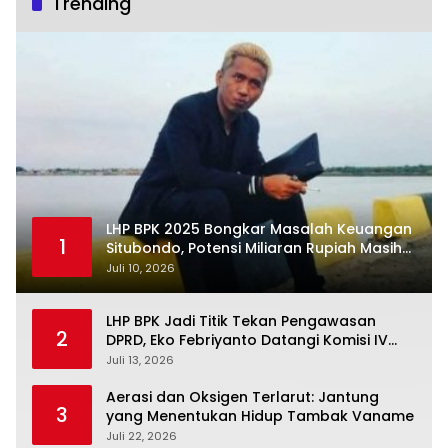
Trending
LHP BPK 2025 Bongkar Masalah Keuangan
1
Situbondo, Potensi Miliaran Rupiah Masih
Belum Terkelola
Juli 10, 2026
LHP BPK Jadi Titik Tekan Pengawasan
2
DPRD, Eko Febriyanto Datangi Komisi IV
dan Ajak Dewan Kembali Berpijak pada
Juli 13, 2026
Dokumen Resmi Negara
Aerasi dan Oksigen Terlarut: Jantung
3
yang Menentukan Hidup Tambak Vaname
Juli 22, 2026