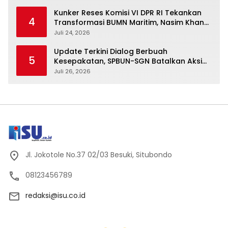
Kunker Reses Komisi VI DPR RI Tekankan
4
Transformasi BUMN Maritim, Nasim Khan
Kawal Penguatan Sektor Laut
Juli 24, 2026
Update Terkini Dialog Berbuah
5
Kesepakatan, SPBUN-SGN Batalkan Aksi
Nasional Setelah Holding Penuhi Sejumlah
Juli 26, 2026
Aspirasi
Jl. Jokotole No.37 02/03 Besuki, Situbondo
08123456789
redaksi@isu.co.id