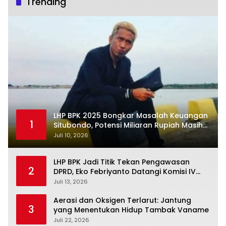
Trending
LHP BPK 2025 Bongkar Masalah Keuangan
1
Situbondo, Potensi Miliaran Rupiah Masih
Belum Terkelola
Juli 10, 2026
LHP BPK Jadi Titik Tekan Pengawasan
2
DPRD, Eko Febriyanto Datangi Komisi IV
dan Ajak Dewan Kembali Berpijak pada
Juli 13, 2026
Dokumen Resmi Negara
Aerasi dan Oksigen Terlarut: Jantung
3
yang Menentukan Hidup Tambak Vaname
Juli 22, 2026