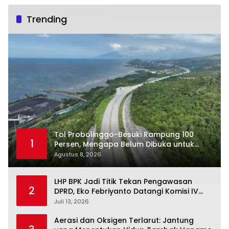
Trending
Tol Probolinggo-Besuki Rampung 100
1
Persen, Mengapa Belum Dibuka untuk
Publik?
Agustus 8, 2026
LHP BPK Jadi Titik Tekan Pengawasan
2
DPRD, Eko Febriyanto Datangi Komisi IV
dan Ajak Dewan Kembali Berpijak pada
Juli 13, 2026
Dokumen Resmi Negara
Aerasi dan Oksigen Terlarut: Jantung