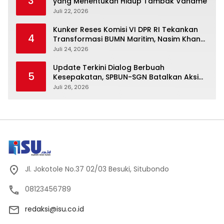
3
yang Menentukan Hidup Tambak Vaname
Juli 22, 2026
Kunker Reses Komisi VI DPR RI Tekankan
4
Transformasi BUMN Maritim, Nasim Khan
Kawal Penguatan Sektor Laut
Juli 24, 2026
Update Terkini Dialog Berbuah
5
Kesepakatan, SPBUN-SGN Batalkan Aksi
Nasional Setelah Holding Penuhi Sejumlah
Juli 26, 2026
Aspirasi
Jl. Jokotole No.37 02/03 Besuki, Situbondo
08123456789
redaksi@isu.co.id