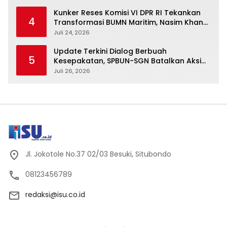
Kunker Reses Komisi VI DPR RI Tekankan
4
Transformasi BUMN Maritim, Nasim Khan
Kawal Penguatan Sektor Laut
Juli 24, 2026
Update Terkini Dialog Berbuah
5
Kesepakatan, SPBUN-SGN Batalkan Aksi
Nasional Setelah Holding Penuhi Sejumlah
Juli 26, 2026
Aspirasi
Jl. Jokotole No.37 02/03 Besuki, Situbondo
08123456789
redaksi@isu.co.id