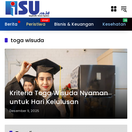
Langsung
ke
konten
Berita
Peristiwa
Bisnis & Keuangan
Kesehatan
toga wisuda
Kriteria Toga Wisuda Nyaman
untuk Hari Kelulusan
Desember 9, 2025