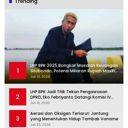
Trending
LHP BPK 2025 Bongkar Masalah Keuangan
1
Situbondo, Potensi Miliaran Rupiah Masih
Belum Terkelola
Juli 10, 2026
LHP BPK Jadi Titik Tekan Pengawasan
2
DPRD, Eko Febriyanto Datangi Komisi IV
dan Ajak Dewan Kembali Berpijak pada
Juli 13, 2026
Dokumen Resmi Negara
Aerasi dan Oksigen Terlarut: Jantung
3
yang Menentukan Hidup Tambak Vaname
Juli 22, 2026