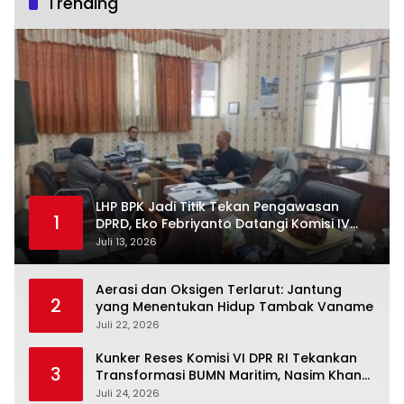
Trending
LHP BPK Jadi Titik Tekan Pengawasan
1
DPRD, Eko Febriyanto Datangi Komisi IV
dan Ajak Dewan Kembali Berpijak pada
Juli 13, 2026
Dokumen Resmi Negara
Aerasi dan Oksigen Terlarut: Jantung
2
yang Menentukan Hidup Tambak Vaname
Juli 22, 2026
Kunker Reses Komisi VI DPR RI Tekankan
3
Transformasi BUMN Maritim, Nasim Khan
Kawal Penguatan Sektor Laut
Juli 24, 2026