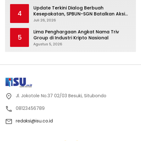
Update Terkini Dialog Berbuah
4
Kesepakatan, SPBUN-SGN Batalkan Aksi
Nasional Setelah Holding Penuhi Sejumlah
Juli 26, 2026
Aspirasi
Lima Penghargaan Angkat Nama Triv
5
Group di Industri Kripto Nasional
Agustus 5, 2026
Jl. Jokotole No.37 02/03 Besuki, Situbondo
08123456789
redaksi@isu.co.id