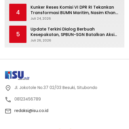
Kunker Reses Komisi VI DPR RI Tekankan
4
Transformasi BUMN Maritim, Nasim Khan
Kawal Penguatan Sektor Laut
Juli 24, 2026
Update Terkini Dialog Berbuah
5
Kesepakatan, SPBUN-SGN Batalkan Aksi
Nasional Setelah Holding Penuhi Sejumlah
Juli 26, 2026
Aspirasi
Jl. Jokotole No.37 02/03 Besuki, Situbondo
08123456789
redaksi@isu.co.id