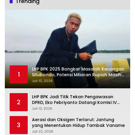
Trending
LHP BPK 2025 Bongkar Masalah Keuangan
1
Situbondo, Potensi Miliaran Rupiah Masih
Belum Terkelola
Juli 10, 2026
LHP BPK Jadi Titik Tekan Pengawasan
2
DPRD, Eko Febriyanto Datangi Komisi IV
dan Ajak Dewan Kembali Berpijak pada
Juli 13, 2026
Dokumen Resmi Negara
Aerasi dan Oksigen Terlarut: Jantung
3
yang Menentukan Hidup Tambak Vaname
Juli 22, 2026