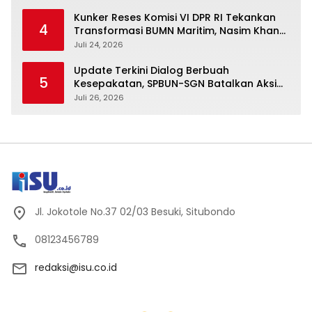
Kunker Reses Komisi VI DPR RI Tekankan
4
Transformasi BUMN Maritim, Nasim Khan
Kawal Penguatan Sektor Laut
Juli 24, 2026
Update Terkini Dialog Berbuah
5
Kesepakatan, SPBUN-SGN Batalkan Aksi
Nasional Setelah Holding Penuhi Sejumlah
Juli 26, 2026
Aspirasi
Jl. Jokotole No.37 02/03 Besuki, Situbondo
08123456789
redaksi@isu.co.id