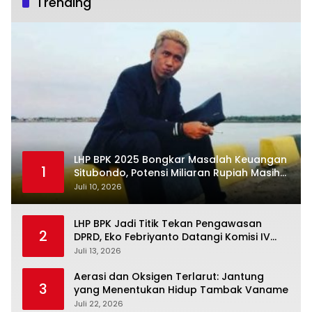
Trending
LHP BPK 2025 Bongkar Masalah Keuangan
1
Situbondo, Potensi Miliaran Rupiah Masih
Belum Terkelola
Juli 10, 2026
LHP BPK Jadi Titik Tekan Pengawasan
2
DPRD, Eko Febriyanto Datangi Komisi IV
dan Ajak Dewan Kembali Berpijak pada
Juli 13, 2026
Dokumen Resmi Negara
Aerasi dan Oksigen Terlarut: Jantung
3
yang Menentukan Hidup Tambak Vaname
Juli 22, 2026