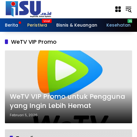
Langsung
ke
konten
Berita
Peristiwa
Bisnis & Keuangan
Kesehatan
WeTV VIP Promo
WeTV VIP Promo untuk Pengguna
yang Ingin Lebih Hemat
Februari 5, 2026