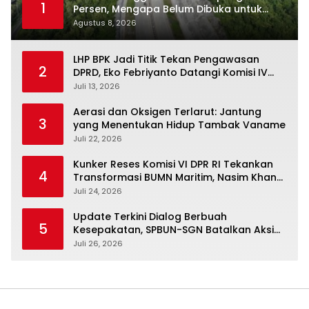
1
Persen, Mengapa Belum Dibuka untuk
Publik?
Agustus 8, 2026
LHP BPK Jadi Titik Tekan Pengawasan
2
DPRD, Eko Febriyanto Datangi Komisi IV
dan Ajak Dewan Kembali Berpijak pada
Juli 13, 2026
Dokumen Resmi Negara
Aerasi dan Oksigen Terlarut: Jantung
3
yang Menentukan Hidup Tambak Vaname
Juli 22, 2026
Kunker Reses Komisi VI DPR RI Tekankan
4
Transformasi BUMN Maritim, Nasim Khan
Kawal Penguatan Sektor Laut
Juli 24, 2026
Update Terkini Dialog Berbuah
5
Kesepakatan, SPBUN-SGN Batalkan Aksi
Nasional Setelah Holding Penuhi Sejumlah
Juli 26, 2026
Aspirasi