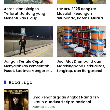
Aerasi dan Oksigen
LHP BPK 2025 Bongkar
Terlarut: Jantung yang
Masalah Keuangan
Menentukan Hidup
Situbondo, Potensi Miliaran
Tambak Vaname
Rupiah Masih Belum
Terkelola
Jangan Terlalu Cepat
Jual Alat Drumband dan
Menyalahkan Pemerintah
Marchingband Berkualitas,
Pusat, Saatnya Mengoreksi
Lengkap, dan Bergaransi
Tata Kelola Fiskal
Kabupaten Situbondo.
Baca Juga
Lima Penghargaan Angkat Nama Triv
Group di Industri Kripto Nasional
Agustus 5, 2026