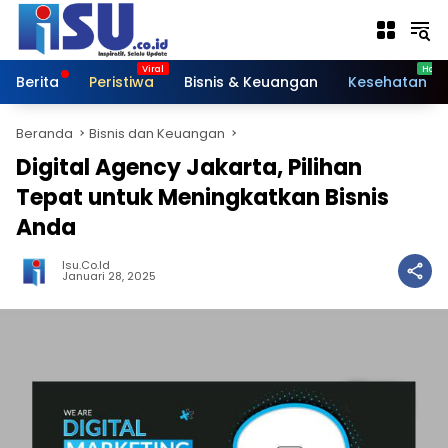
Langsung
ke
konten
Berita
Peristiwa
Bisnis & Keuangan
Kesehatan
Beranda
Bisnis dan Keuangan
Digital Agency Jakarta, Pilihan
Tepat untuk Meningkatkan Bisnis
Anda
Isu.co.id
Januari 28, 2025