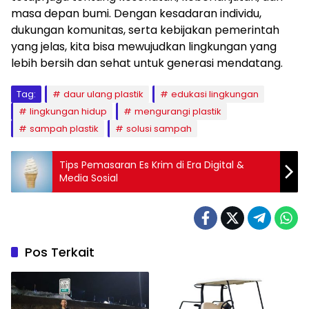
masa depan bumi. Dengan kesadaran individu,
dukungan komunitas, serta kebijakan pemerintah
yang jelas, kita bisa mewujudkan lingkungan yang
lebih bersih dan sehat untuk generasi mendatang.
Tag:
daur ulang plastik
edukasi lingkungan
lingkungan hidup
mengurangi plastik
sampah plastik
solusi sampah
Tips Pemasaran Es Krim di Era Digital &
Media Sosial
Pos Terkait