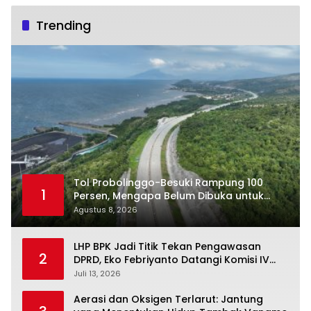
Trending
Tol Probolinggo-Besuki Rampung 100
1
Persen, Mengapa Belum Dibuka untuk
Publik?
Agustus 8, 2026
LHP BPK Jadi Titik Tekan Pengawasan
2
DPRD, Eko Febriyanto Datangi Komisi IV
dan Ajak Dewan Kembali Berpijak pada
Juli 13, 2026
Dokumen Resmi Negara
Aerasi dan Oksigen Terlarut: Jantung