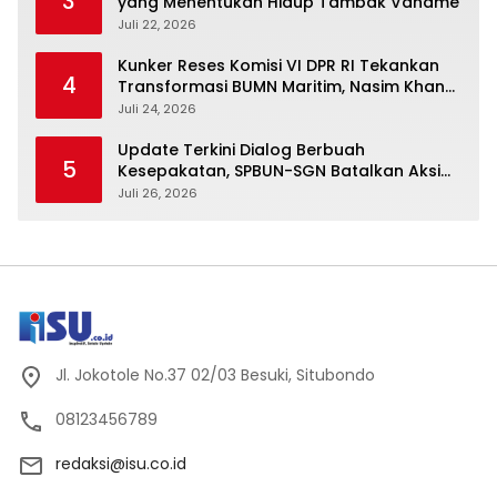
3
yang Menentukan Hidup Tambak Vaname
Juli 22, 2026
Kunker Reses Komisi VI DPR RI Tekankan
4
Transformasi BUMN Maritim, Nasim Khan
Kawal Penguatan Sektor Laut
Juli 24, 2026
Update Terkini Dialog Berbuah
5
Kesepakatan, SPBUN-SGN Batalkan Aksi
Nasional Setelah Holding Penuhi Sejumlah
Juli 26, 2026
Aspirasi
Jl. Jokotole No.37 02/03 Besuki, Situbondo
08123456789
redaksi@isu.co.id