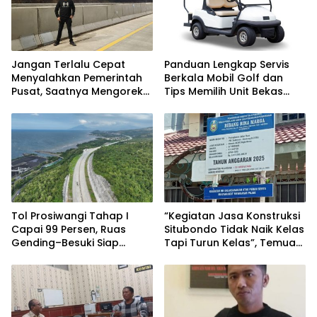
Jangan Terlalu Cepat
Panduan Lengkap Servis
Menyalahkan Pemerintah
Berkala Mobil Golf dan
Pusat, Saatnya Mengoreksi
Tips Memilih Unit Bekas
Tata Kelola Fiskal
Berkualitas
Kabupaten Situbondo.
Tol Prosiwangi Tahap I
“Kegiatan Jasa Konstruksi
Capai 99 Persen, Ruas
Situbondo Tidak Naik Kelas
Gending–Besuki Siap
Tapi Turun Kelas”, Temuan
Beroperasi Tepat Pada
BPK Ulangi Pola Lama.
Pertengahan 2026