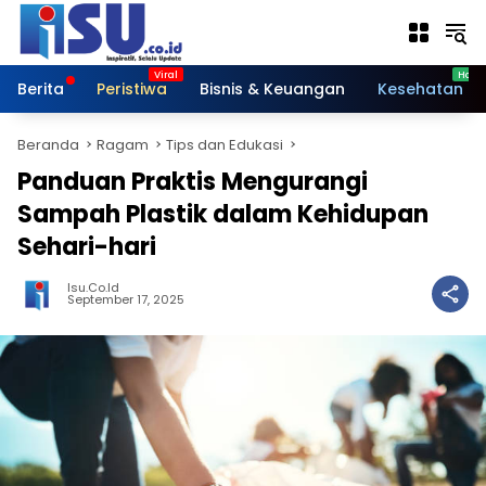
Langsung
ke
konten
Berita
Peristiwa
Bisnis & Keuangan
Kesehatan
Beranda
Ragam
Tips dan Edukasi
Panduan Praktis Mengurangi
Sampah Plastik dalam Kehidupan
Sehari-hari
Isu.co.id
September 17, 2025