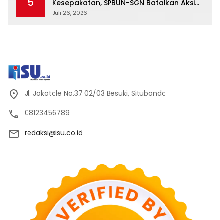
5
Kesepakatan, SPBUN-SGN Batalkan Aksi
Nasional Setelah Holding Penuhi Sejumlah
Juli 26, 2026
Aspirasi
Jl. Jokotole No.37 02/03 Besuki, Situbondo
08123456789
redaksi@isu.co.id