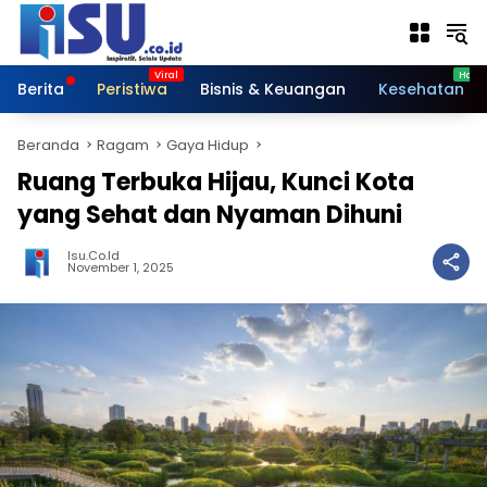
Langsung
ke
konten
Berita
Peristiwa
Bisnis & Keuangan
Kesehatan
Beranda
Ragam
Gaya Hidup
Ruang Terbuka Hijau, Kunci Kota
yang Sehat dan Nyaman Dihuni
Isu.co.id
November 1, 2025