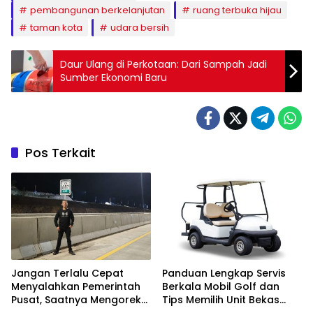
pembangunan berkelanjutan
ruang terbuka hijau
taman kota
udara bersih
Daur Ulang di Perkotaan: Dari Sampah Jadi
Sumber Ekonomi Baru
Pos Terkait
Jangan Terlalu Cepat
Panduan Lengkap Servis
Menyalahkan Pemerintah
Berkala Mobil Golf dan
Pusat, Saatnya Mengoreksi
Tips Memilih Unit Bekas