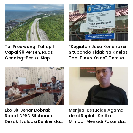
Tata Kelola Fiskal
Berkualitas
Kabupaten Situbondo.
Tol Prosiwangi Tahap I
“Kegiatan Jasa Konstruksi
Capai 99 Persen, Ruas
Situbondo Tidak Naik Kelas
Gending–Besuki Siap
Tapi Turun Kelas”, Temuan
Beroperasi Tepat Pada
BPK Ulangi Pola Lama.
Pertengahan 2026
Eko Siti Jenar Dobrak
Menjual Kesucian Agama
Rapat DPRD Situbondo,
demi Rupiah: Ketika
Desak Evaluasi Kunker dan
Mimbar Menjadi Pasar dan
Tegakkan Efisiensi
Umat Jadi Sasaran.