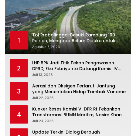
Tol Probolinggo-Besuki Rampung 100
1
Persen, Mengapa Belum Dibuka untuk
Publik?
Agustus 8, 2026
LHP BPK Jadi Titik Tekan Pengawasan
2
DPRD, Eko Febriyanto Datangi Komisi IV
dan Ajak Dewan Kembali Berpijak pada
Juli 13, 2026
Dokumen Resmi Negara
Aerasi dan Oksigen Terlarut: Jantung
3
yang Menentukan Hidup Tambak Vaname
Juli 22, 2026
Kunker Reses Komisi VI DPR RI Tekankan
4
Transformasi BUMN Maritim, Nasim Khan
Kawal Penguatan Sektor Laut
Juli 24, 2026
Update Terkini Dialog Berbuah