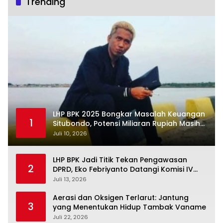
Trending
LHP BPK 2025 Bongkar Masalah Keuangan
1
Situbondo, Potensi Miliaran Rupiah Masih
Belum Terkelola
Juli 10, 2026
LHP BPK Jadi Titik Tekan Pengawasan
2
DPRD, Eko Febriyanto Datangi Komisi IV
dan Ajak Dewan Kembali Berpijak pada
Juli 13, 2026
Dokumen Resmi Negara
Aerasi dan Oksigen Terlarut: Jantung
3
yang Menentukan Hidup Tambak Vaname
Juli 22, 2026