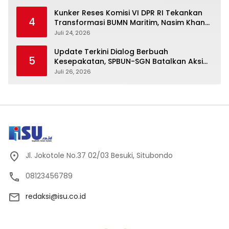
Kunker Reses Komisi VI DPR RI Tekankan
4
Transformasi BUMN Maritim, Nasim Khan
Kawal Penguatan Sektor Laut
Juli 24, 2026
Update Terkini Dialog Berbuah
5
Kesepakatan, SPBUN-SGN Batalkan Aksi
Nasional Setelah Holding Penuhi Sejumlah
Juli 26, 2026
Aspirasi
Jl. Jokotole No.37 02/03 Besuki, Situbondo
08123456789
redaksi@isu.co.id