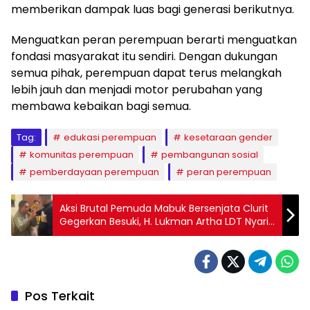
memberikan dampak luas bagi generasi berikutnya.
Menguatkan peran perempuan berarti menguatkan
fondasi masyarakat itu sendiri. Dengan dukungan
semua pihak, perempuan dapat terus melangkah
lebih jauh dan menjadi motor perubahan yang
membawa kebaikan bagi semua.
Tag:
edukasi perempuan
kesetaraan gender
komunitas perempuan
pembangunan sosial
pemberdayaan perempuan
peran perempuan
Aksi Brutal Pemuda Mabuk Bersenjata Clurit
Gegerkan Besuki, H. Lukman Artha LDT Nyaris
Dibunuh
Pos Terkait