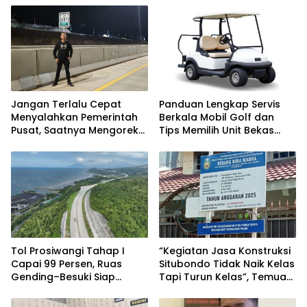
Jangan Terlalu Cepat
Panduan Lengkap Servis
Menyalahkan Pemerintah
Berkala Mobil Golf dan
Pusat, Saatnya Mengoreksi
Tips Memilih Unit Bekas
Tata Kelola Fiskal
Berkualitas
Kabupaten Situbondo.
Tol Prosiwangi Tahap I
“Kegiatan Jasa Konstruksi
Capai 99 Persen, Ruas
Situbondo Tidak Naik Kelas
Gending–Besuki Siap
Tapi Turun Kelas”, Temuan
Beroperasi Tepat Pada
BPK Ulangi Pola Lama.
Pertengahan 2026