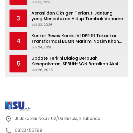
dan Ajak Dewan Kembali Berpijak pada
Juli 13, 2026
Dokumen Resmi Negara
Aerasi dan Oksigen Terlarut: Jantung
3
yang Menentukan Hidup Tambak Vaname
Juli 22, 2026
Kunker Reses Komisi VI DPR RI Tekankan
4
Transformasi BUMN Maritim, Nasim Khan
Kawal Penguatan Sektor Laut
Juli 24, 2026
Update Terkini Dialog Berbuah
5
Kesepakatan, SPBUN-SGN Batalkan Aksi
Nasional Setelah Holding Penuhi Sejumlah
Juli 26, 2026
Aspirasi
Jl. Jokotole No.37 02/03 Besuki, Situbondo
08123456789