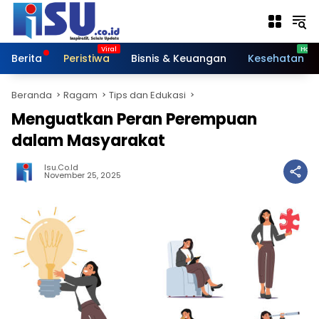
Langsung
ke
konten
Berita
Peristiwa
Bisnis & Keuangan
Kesehatan
Beranda
Ragam
Tips dan Edukasi
Menguatkan Peran Perempuan
dalam Masyarakat
Isu.co.id
November 25, 2025