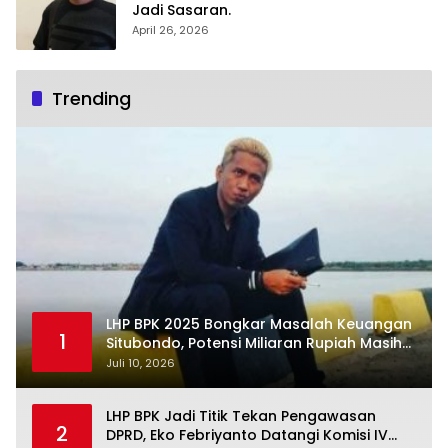
Jadi Sasaran.
April 26, 2026
Trending
LHP BPK 2025 Bongkar Masalah Keuangan
1
Situbondo, Potensi Miliaran Rupiah Masih
Belum Terkelola
Juli 10, 2026
LHP BPK Jadi Titik Tekan Pengawasan
2
DPRD, Eko Febriyanto Datangi Komisi IV