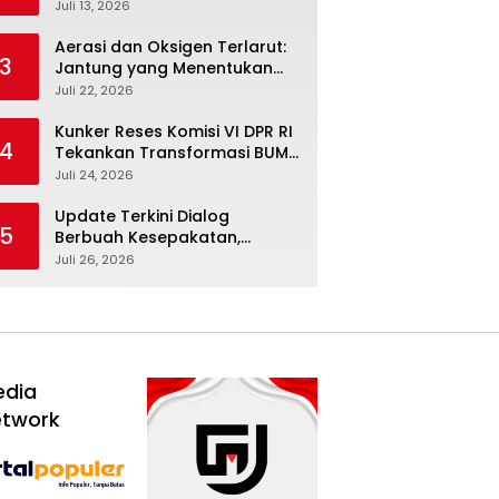
Febriyanto Datangi Komisi IV
Juli 13, 2026
dan Ajak Dewan Kembali
Berpijak pada Dokumen
Aerasi dan Oksigen Terlarut:
3
Resmi Negara
Jantung yang Menentukan
Hidup Tambak Vaname
Juli 22, 2026
Kunker Reses Komisi VI DPR RI
4
Tekankan Transformasi BUMN
Maritim, Nasim Khan Kawal
Juli 24, 2026
Penguatan Sektor Laut
Update Terkini Dialog
5
Berbuah Kesepakatan,
SPBUN-SGN Batalkan Aksi
Juli 26, 2026
Nasional Setelah Holding
Penuhi Sejumlah Aspirasi
edia
etwork