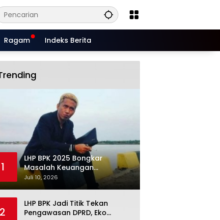
Ragam
Indeks Berita
Trending
LHP BPK 2025 Bongkar
1
Masalah Keuangan
Situbondo, Potensi Miliaran
Juli 10, 2026
Rupiah Masih Belum Terkelola
LHP BPK Jadi Titik Tekan
2
Pengawasan DPRD, Eko