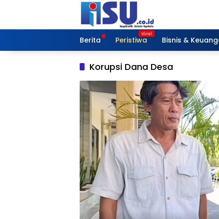
Langsung
ke
konten
Berita
Peristiwa
Bisnis & Keuan
Korupsi Dana Desa