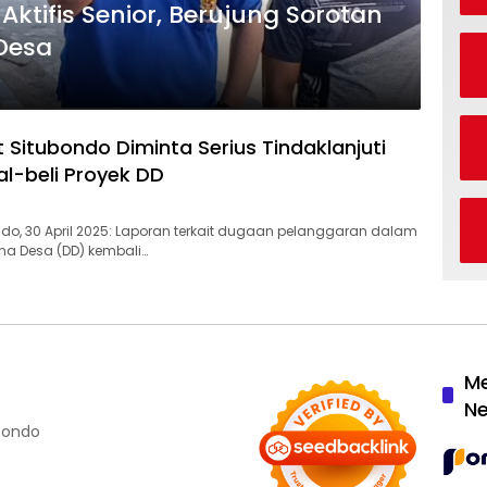
Aktifis Senior, Berujung Sorotan
Desa
 Situbondo Diminta Serius Tindaklanjuti
l-beli Proyek DD
ondo, 30 April 2025: Laporan terkait dugaan pelanggaran dalam
na Desa (DD) kembali…
M
N
ubondo