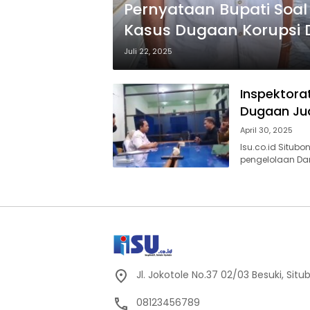
Pernyataan Bupati Soal 
Kasus Dugaan Korupsi 
Juli 22, 2025
Inspektorat
Dugaan Jua
April 30, 2025
Isu.co.id Situb
pengelolaan Da
Jl. Jokotole No.37 02/03 Besuki, Sit
08123456789