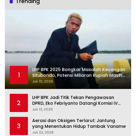
Trending
LHP BPK 2025 Bongkar Masalah Keuangan
1
Situbondo, Potensi Miliaran Rupiah Masih
Belum Terkelola
Juli 10, 2026
LHP BPK Jadi Titik Tekan Pengawasan
2
DPRD, Eko Febriyanto Datangi Komisi IV
dan Ajak Dewan Kembali Berpijak pada
Juli 13, 2026
Dokumen Resmi Negara
Aerasi dan Oksigen Terlarut: Jantung
3
yang Menentukan Hidup Tambak Vaname
Juli 22, 2026