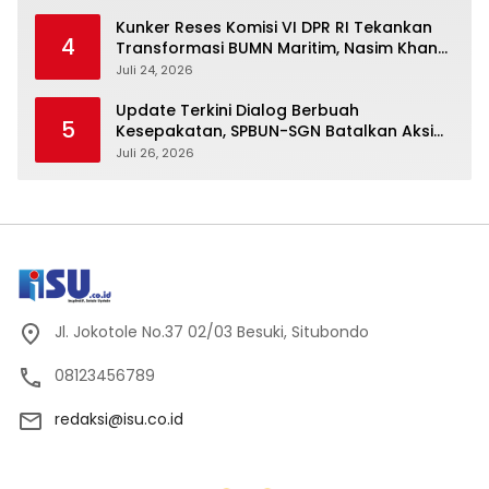
Kunker Reses Komisi VI DPR RI Tekankan
4
Transformasi BUMN Maritim, Nasim Khan
Kawal Penguatan Sektor Laut
Juli 24, 2026
Update Terkini Dialog Berbuah
5
Kesepakatan, SPBUN-SGN Batalkan Aksi
Nasional Setelah Holding Penuhi Sejumlah
Juli 26, 2026
Aspirasi
Jl. Jokotole No.37 02/03 Besuki, Situbondo
08123456789
redaksi@isu.co.id