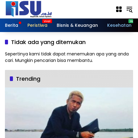
Langsung
ke
konten
Berita
Peristiwa
Bisnis & Keuangan
Kesehatan
Tidak ada yang ditemukan
Sepertinya kami tidak dapat menemukan apa yang anda
cari. Mungkin pencarian bisa membantu.
Trending