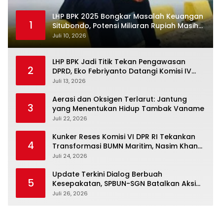
LHP BPK 2025 Bongkar Masalah Keuangan
1
Situbondo, Potensi Miliaran Rupiah Masih
Belum Terkelola
Juli 10, 2026
LHP BPK Jadi Titik Tekan Pengawasan
2
DPRD, Eko Febriyanto Datangi Komisi IV
dan Ajak Dewan Kembali Berpijak pada
Juli 13, 2026
Dokumen Resmi Negara
Aerasi dan Oksigen Terlarut: Jantung
3
yang Menentukan Hidup Tambak Vaname
Juli 22, 2026
Kunker Reses Komisi VI DPR RI Tekankan
4
Transformasi BUMN Maritim, Nasim Khan
Kawal Penguatan Sektor Laut
Juli 24, 2026
Update Terkini Dialog Berbuah
5
Kesepakatan, SPBUN-SGN Batalkan Aksi
Nasional Setelah Holding Penuhi Sejumlah
Juli 26, 2026
Aspirasi