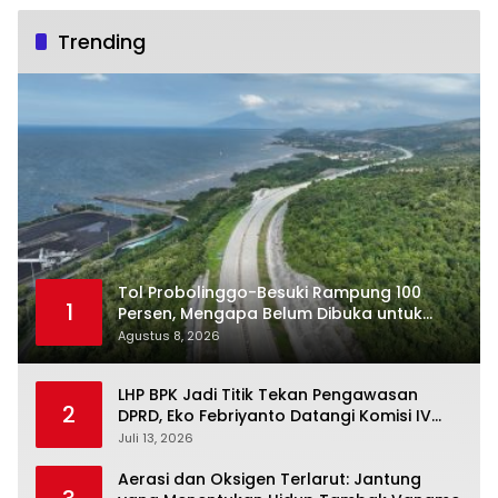
Trending
Tol Probolinggo-Besuki Rampung 100
1
Persen, Mengapa Belum Dibuka untuk
Publik?
Agustus 8, 2026
LHP BPK Jadi Titik Tekan Pengawasan
2
DPRD, Eko Febriyanto Datangi Komisi IV
dan Ajak Dewan Kembali Berpijak pada
Juli 13, 2026
Dokumen Resmi Negara
Aerasi dan Oksigen Terlarut: Jantung