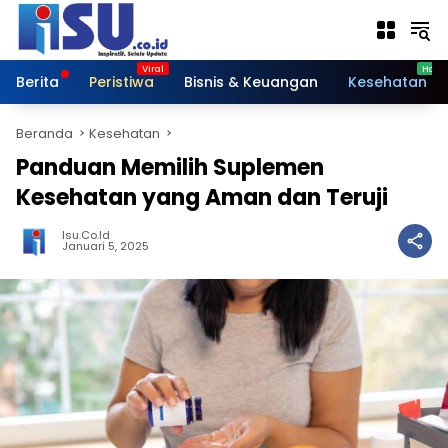
Langsung
ke
konten
Berita
Peristiwa
Bisnis & Keuangan
Kesehatan
Beranda
Kesehatan
Panduan Memilih Suplemen
Kesehatan yang Aman dan Teruji
Isu.co.id
Januari 5, 2025