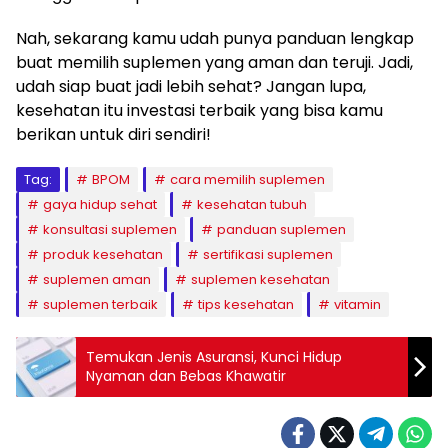
Nah, sekarang kamu udah punya panduan lengkap
buat memilih suplemen yang aman dan teruji. Jadi,
udah siap buat jadi lebih sehat? Jangan lupa,
kesehatan itu investasi terbaik yang bisa kamu
berikan untuk diri sendiri!
Tag:
BPOM
cara memilih suplemen
gaya hidup sehat
kesehatan tubuh
konsultasi suplemen
panduan suplemen
produk kesehatan
sertifikasi suplemen
suplemen aman
suplemen kesehatan
suplemen terbaik
tips kesehatan
vitamin
Temukan Jenis Asuransi, Kunci Hidup
Nyaman dan Bebas Khawatir