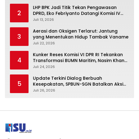
LHP BPK Jadi Titik Tekan Pengawasan
2
DPRD, Eko Febriyanto Datangi Komisi IV
dan Ajak Dewan Kembali Berpijak pada
Juli 13, 2026
Dokumen Resmi Negara
Aerasi dan Oksigen Terlarut: Jantung
3
yang Menentukan Hidup Tambak Vaname
Juli 22, 2026
Kunker Reses Komisi VI DPR RI Tekankan
4
Transformasi BUMN Maritim, Nasim Khan
Kawal Penguatan Sektor Laut
Juli 24, 2026
Update Terkini Dialog Berbuah
5
Kesepakatan, SPBUN-SGN Batalkan Aksi
Nasional Setelah Holding Penuhi Sejumlah
Juli 26, 2026
Aspirasi