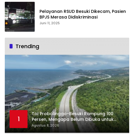
Pelayanan RSUD Besuki Dikecam, Pasien
BPJS Merasa Didiskriminasi
Juni 11, 2025
Trending
Tol Probolinggo-Besuki Rampung 100
1
Persen, Mengapa Belum Dibuka untuk
Publik?
Agustus 8, 2026